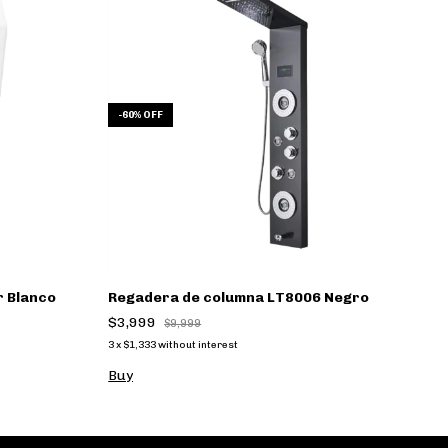
-
60
%
OFF
-
r Blanco
Regadera de columna LT8006 Negro
T
L
$3,999
$9,999
$
3
x
$1,333
without interest
9
x
B