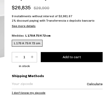
$26,835
$28,900
9
installments without interest of
$2,981.67
1% discount
paying with Transferencia o depósito bancario
See more details
Medidas:
L 170 A 75 H 72 cm
L 170 A 75 H 72 cm
in stock
Shipping for zipcode:
Shipping Methods
Calculate
I don't know my zipcode