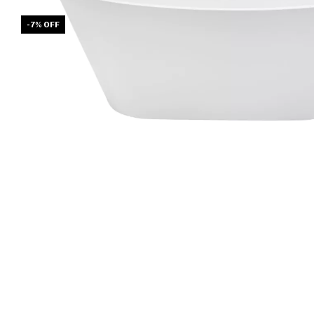
-
7
%
OFF