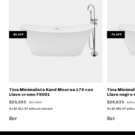
-
9
%
OFF
-
7
%
OFF
Tina Minimalista Kand Moorea 170 con
Tina Minimal
Llave cromo FS001
Llave negro
$25,305
$26,835
$27,900
$28,
9
x
$2,811.67
without interest
9
x
$2,981.67
witho
Buy
Buy