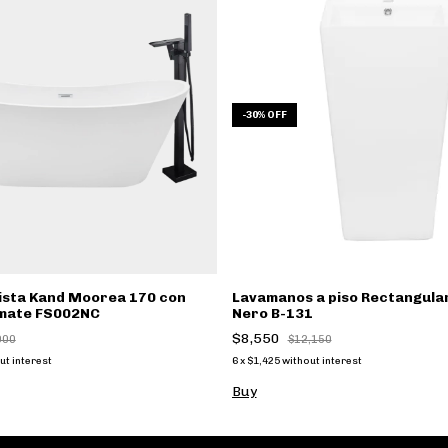
-
30
%
OFF
ista Kand Moorea 170 con
Lavamanos a piso Rectangula
 mate FS002NC
Nero B-131
$8,550
900
$12,150
ut interest
6
x
$1,425
without interest