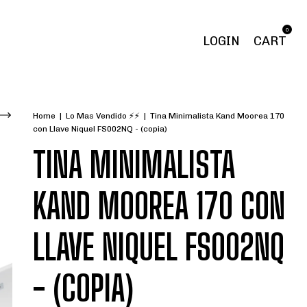
0
LOGIN
CART
Home
|
Lo Mas Vendido ⚡⚡
|
Tina Minimalista Kand Moorea 170
con Llave Niquel FS002NQ - (copia)
TINA MINIMALISTA
KAND MOOREA 170 CON
LLAVE NIQUEL FS002NQ
- (COPIA)