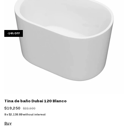
-
14
%
OFF
Tina de baño Dubai 120 Blanco
$19,250
$22,500
9
x
$2,138.89
without interest
Buy