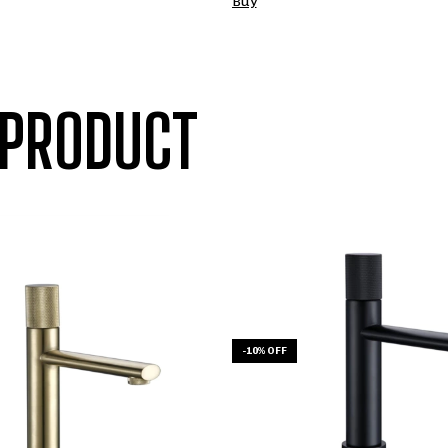
 PRODUCT
-
10
%
OFF