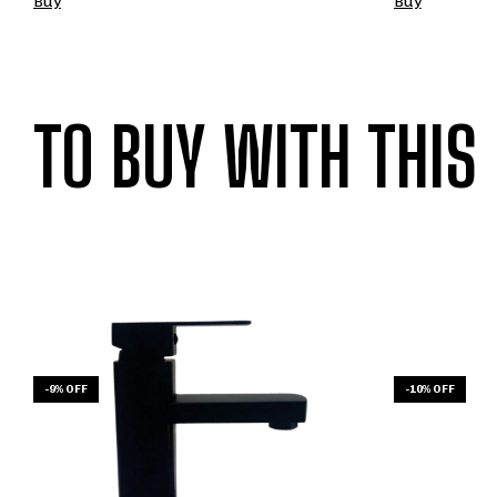
Buy
TO BUY WITH THIS
-
9
%
OFF
-
10
%
OFF