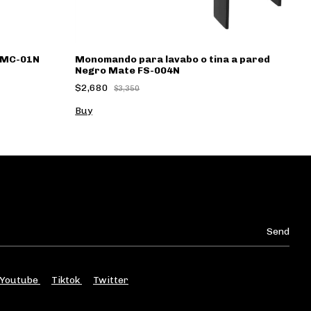
 MC-01N
Monomando para lavabo o tina a pared
M
Negro Mate FS-004N
0
$2,680
$
$3,350
Youtube
Tiktok
Twitter