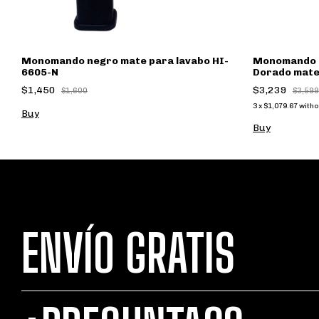
Monomando negro mate para lavabo HI-
Monomando p
6605-N
Dorado mat
$1,450
$3,239
$1,600
$3,599
3
x
$1,079.67
witho
ENVÍO GRATIS