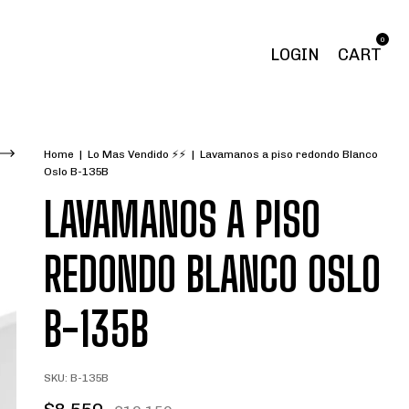
0
LOGIN
CART
Home
|
Lo Mas Vendido ⚡⚡
|
Lavamanos a piso redondo Blanco
Oslo B-135B
LAVAMANOS A PISO
REDONDO BLANCO OSLO
B-135B
SKU:
B-135B