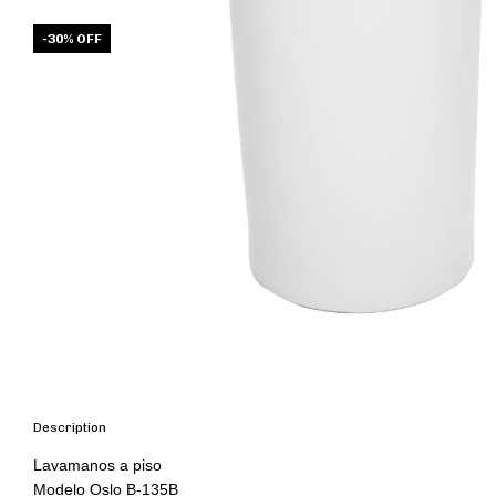
-
30
%
OFF
Description
Lavamanos a piso

Modelo Oslo B-135B
