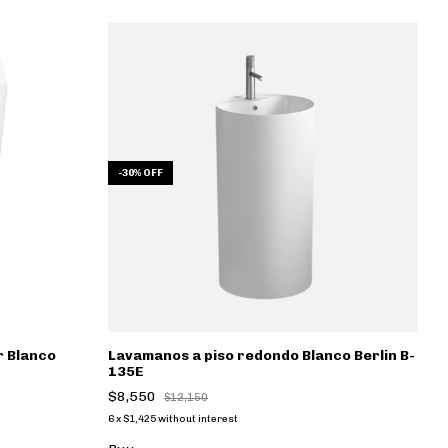
-
30
%
OFF
-
r Blanco
Lavamanos a piso redondo Blanco Berlin B-
L
135E
1
$8,550
$
$12,150
6
x
$1,425
without interest
6
x