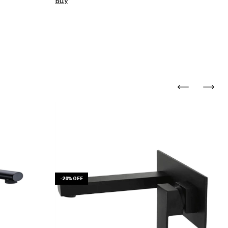
Buy
-
20
%
OFF