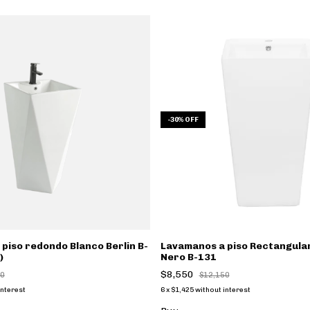
-
30
%
OFF
piso redondo Blanco Berlin B-
Lavamanos a piso Rectangula
)
Nero B-131
$8,550
50
$12,150
interest
6
x
$1,425
without interest