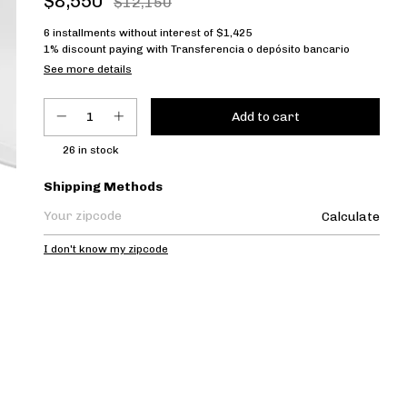
$8,550
$12,150
6
installments without interest of
$1,425
1% discount
paying with Transferencia o depósito bancario
See more details
26
in stock
Shipping for zipcode:
Shipping Methods
Calculate
I don't know my zipcode