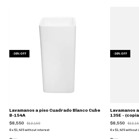
-
30
%
OFF
-
30
%
OFF
B-
Lavamanos a piso Cuadrado Blanco Cube
Lavamanos a 
B-154A
135E - (copia
$8,550
$8,550
$12,150
$12,1
6
x
$1,425
without interest
6
x
$1,425
without 