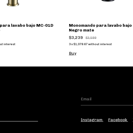
ara lavabo bajo MC-01D
Monomando para lavabo bajo
e
Negro mate
$3,239
$3,599
ut interest
3
x
$1,079.67
without interest
Instagram
Facebook