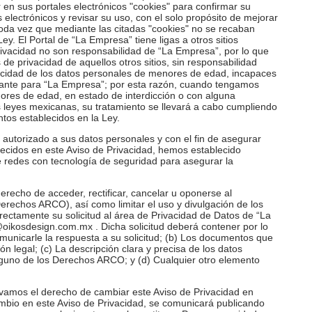
 en sus portales electrónicos "cookies" para confirmar su
s electrónicos y revisar su uso, con el solo propósito de mejorar
toda vez que mediante las citadas "cookies" no se recaban
y. El Portal de “La Empresa” tiene ligas a otros sitios
privacidad no son responsabilidad de “La Empresa”, por lo que
s de privacidad de aquellos otros sitios, sin responsabilidad
acidad de los datos personales de menores de edad, incapaces
rtante para “La Empresa”; por esta razón, cuando tengamos
res de edad, en estado de interdicción o con alguna
 leyes mexicanas, su tratamiento se llevará a cabo cumpliendo
tos establecidos en la Ley.
 autorizado a sus datos personales y con el fin de asegurar
blecidos en este Aviso de Privacidad, hemos establecido
e redes con tecnología de seguridad para asegurar la
recho de acceder, rectificar, cancelar u oponerse al
erechos ARCO), así como limitar el uso y divulgación de los
ectamente su solicitud al área de Privacidad de Datos de “La
oikosdesign.com.mx
. Dicha solicitud deberá contener por lo
municarle la respuesta a su solicitud; (b) Los documentos que
ón legal; (c) La descripción clara y precisa de los datos
alguno de los Derechos ARCO; y (d) Cualquier otro elemento
amos el derecho de cambiar este Aviso de Privacidad en
mbio en este Aviso de Privacidad, se comunicará publicando