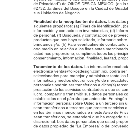
de Privacidad") de OIKOS DESIGN MÉXICO. (en lo s
#2732, Jardines del Bosque en la Ciudad de Guadala
sus Unidades de Negocio.
Finalidad de la recopilación de datos.
Los datos 
siguientes propósitos: (a) Fines de identificación, (b
información y contacto con inversionistas, (d) Infor
de personal, (f) Búsqueda y contratación de proveedo
productos que nos haya solicitado, informarle sobre 
brindamos y/o, (h) Para eventualmente contactarlo ví
otro medio en relación a los fines antes mencionado
usted nos proporcione, cumplimos todos los principios
consentimiento, información, finalidad, lealtad, prop
Tratamiento de los datos.
La información recabada
electrónica
ventas@oikosdesign.com.mx
, podrá ser
seleccionados para manejar y administrar tanto los P
informática y medios electrónicos y/o de mercadotecn
personales podrán ser transferidos a dicho(s) tercer
prestación de los servicios contratados o que se co
lucro, compartir o transmitir sus datos personales c
establecidos en el párrafo que antecede. En ningú
información personal sobre Usted a un tercero sin 
sean transferidos a terceros que presten servicios a
en los términos mencionados e n este Aviso de Priva
sean transferidos, se entenderá que ha otorgado su
discrecional. Los datos personales que usted propo
de datos propiedad de “La Empresa” o del proveedor