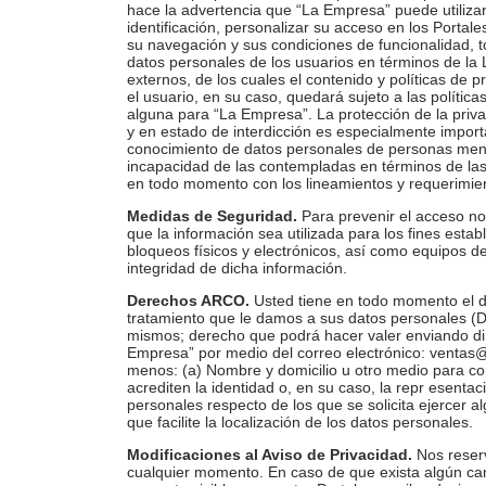
hace la advertencia que “La Empresa” puede utilizar
identificación, personalizar su acceso en los Portale
su navegación y sus condiciones de funcionalidad, 
datos personales de los usuarios en términos de la Le
externos, de los cuales el contenido y políticas de 
el usuario, en su caso, quedará sujeto a las política
alguna para “La Empresa”. La protección de la priv
y en estado de interdicción es especialmente impo
conocimiento de datos personales de personas meno
incapacidad de las contempladas en términos de las
en todo momento con los lineamientos y requerimien
Medidas de Seguridad.
Para prevenir el acceso no
que la información sea utilizada para los fines esta
bloqueos físicos y electrónicos, así como equipos d
integridad de dicha información.
Derechos ARCO.
Usted tiene en todo momento el de
tratamiento que le damos a sus datos personales (D
mismos; derecho que podrá hacer valer enviando dir
Empresa” por medio del correo electrónico:
ventas@
menos: (a) Nombre y domicilio u otro medio para co
acrediten la identidad o, en su caso, la repr esentaci
personales respecto de los que se solicita ejercer 
que facilite la localización de los datos personales.
Modificaciones al Aviso de Privacidad.
Nos reserv
cualquier momento. En caso de que exista algún ca