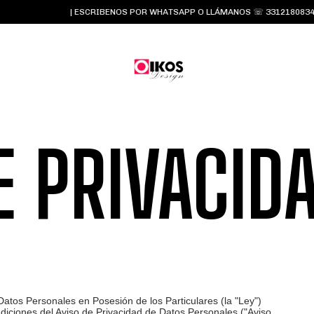
| ESCRIBENOS POR WHATSAPP O LLÁMANOS ☏ 3312180834 y 33
E PRIVACID
atos Personales en Posesión de los Particulares (la "Ley")
diciones del Aviso de Privacidad de Datos Personales ("Aviso