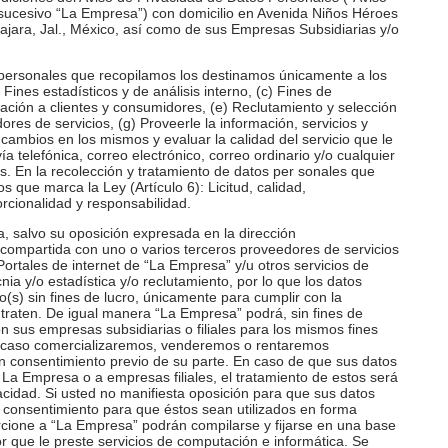
ucesivo “La Empresa”) con domicilio en Avenida Niños Héroes
jara, Jal., México, así como de sus Empresas Subsidiarias y/o
personales que recopilamos los destinamos únicamente a los
) Fines estadísticos y de análisis interno, (c) Fines de
mación a clientes y consumidores, (e) Reclutamiento y selección
res de servicios, (g) Proveerle la información, servicios y
cambios en los mismos y evaluar la calidad del servicio que le
a telefónica, correo electrónico, correo ordinario y/o cualquier
s. En la recolección y tratamiento de datos per sonales que
 que marca la Ley (Artículo 6): Licitud, calidad,
orcionalidad y responsabilidad.
, salvo su oposición expresada en la dirección
 compartida con uno o varios terceros proveedores de servicios
ortales de internet de “La Empresa” y/u otros servicios de
ia y/o estadística y/o reclutamiento, por lo que los datos
o(s) sin fines de lucro, únicamente para cumplir con la
ntraten. De igual manera “La Empresa” podrá, sin fines de
on sus empresas subsidiarias o filiales para los mismos fines
n caso comercializaremos, venderemos o rentaremos
un consentimiento previo de su parte. En caso de que sus datos
 La Empresa o a empresas filiales, el tratamiento de estos será
cidad. Si usted no manifiesta oposición para que sus datos
 consentimiento para que éstos sean utilizados en forma
rcione a “La Empresa” podrán compilarse y fijarse en una base
 que le preste servicios de computación e informática. Se