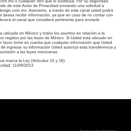
com.mx o cualquier otro que lo sustituya; Por su seguridad,
ido de este Aviso de Privacidad enviando una solicitud a
design.com.mx
. Asimismo, a través de este canal usted podrá
ual desea recibir información, ya que en caso de no contar con
lecerá el canal que considere pertinente para enviarle
 ubicada en México y todos los asuntos en relación a la
son regidos por las leyes de México. Si Usted está ubicado en
por favor tome en cuenta que cualquier información que Usted
de ingresar su información Usted autoriza esta transferencia y
 sumisión a las leyes mexicanas.
ue marca la Ley (Artículos 15 y 16)
acidad: 11/09/2013