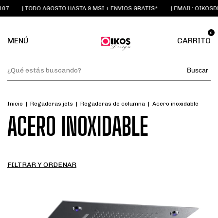
07
| TODO AGOSTO HASTA 9 MSI + ENVIOS GRATIS*
| EMAIL:
OIKOSDE
0
MENÚ
CARRITO
Buscar
Inicio
|
Regaderas jets
|
Regaderas de columna
|
Acero inoxidable
ACERO INOXIDABLE
FILTRAR Y ORDENAR