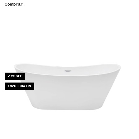
Comprar
-
12
%
OFF
ENVÍO GRATIS