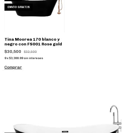
ENVÍO GRATIS
Tina Moorea 170 blanco y
negro con FS001 Rose gold
$30,500
$32,500
9
x
$3,388.89
sin intereses
Comprar