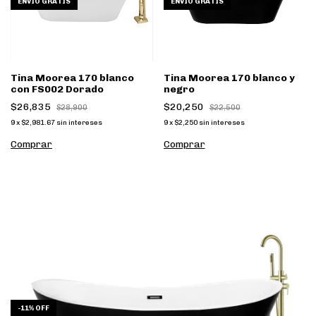
ENVÍO GRATIS
ENVÍO GRATIS
Tina Moorea 170 blanco
Tina Moorea 170 blanco y
con FS002 Dorado
negro
$26,835
$20,250
$28,900
$22,500
9
x
$2,981.67
sin intereses
9
x
$2,250
sin intereses
Comprar
Comprar
-
11
%
OFF