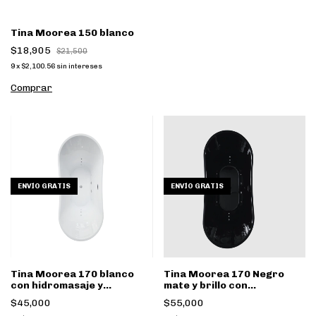
Tina Moorea 150 blanco
$18,905
$21,500
9
x
$2,100.56
sin intereses
Comprar
ENVÍO GRATIS
ENVÍO GRATIS
Tina Moorea 170 blanco
Tina Moorea 170 Negro
con hidromasaje y
mate y brillo con
cromoterapia
hidromasaje y
$45,000
$55,000
cromoterapia