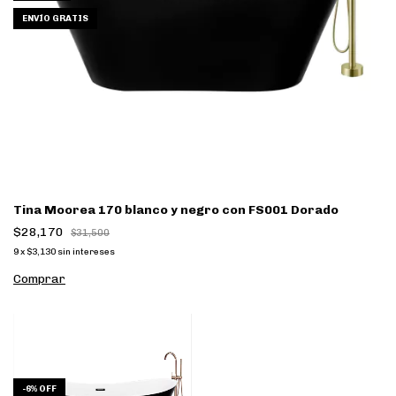
ENVÍO GRATIS
Tina Moorea 170 blanco y negro con FS001 Dorado
$28,170
$31,500
9
x
$3,130
sin intereses
Comprar
-
6
%
OFF