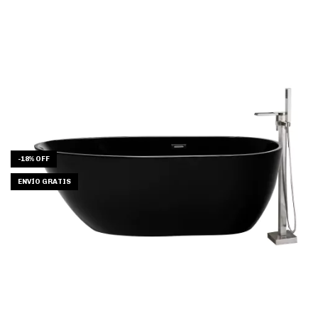
-
18
%
OFF
ENVÍO GRATIS