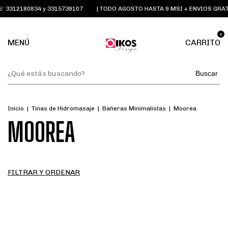
0834 y 3315739107
| TODO AGOSTO HASTA 9 MSI + ENVIOS GRATIS*
0
MENÚ
CARRITO
Buscar
Inicio
|
Tinas de Hidromasaje
|
Bañeras Minimalistas
|
Moorea
MOOREA
FILTRAR Y ORDENAR