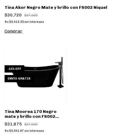
Tina Akor Negro Mate y brillo con FS002 Niquel
$30,720
$37,500
9
x
$3,413.33
sin intereses
Comprar
-
15
%
OFF
ENVÍO GRATIS
Tina Moorea 170 Negro
mate y brillo con FS002
Negro mate
$31,875
$37,500
9
x
$3,541.67
sin intereses