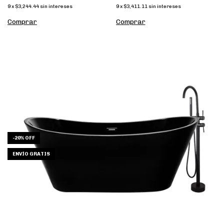
9
x
$3,244.44
sin intereses
9
x
$3,411.11
sin intereses
Comprar
Comprar
-
20
%
OFF
ENVÍO GRATIS