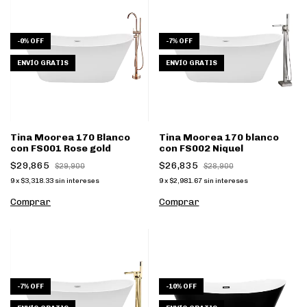
-
0
%
OFF
-
7
%
OFF
ENVÍO GRATIS
ENVÍO GRATIS
Tina Moorea 170 Blanco
Tina Moorea 170 blanco
con FS001 Rose gold
con FS002 Niquel
$29,865
$26,835
$29,900
$28,900
9
x
$3,318.33
sin intereses
9
x
$2,981.67
sin intereses
Comprar
Comprar
-
7
%
OFF
-
10
%
OFF