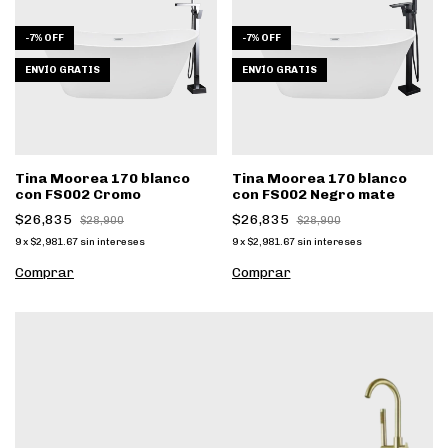
-
7
%
OFF
-
7
%
OFF
ENVÍO GRATIS
ENVÍO GRATIS
Tina Moorea 170 blanco
Tina Moorea 170 blanco
con FS002 Cromo
con FS002 Negro mate
$26,835
$26,835
$28,900
$28,900
9
x
$2,981.67
sin intereses
9
x
$2,981.67
sin intereses
Comprar
Comprar