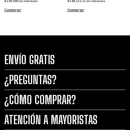
9
x
$5,000
sin intereses
9
x
$6,111.11
sin intereses
Comprar
Comprar
ENVÍO GRATIS
¿PREGUNTAS?
¿CÓMO COMPRAR?
ATENCIÓN A MAYORISTAS