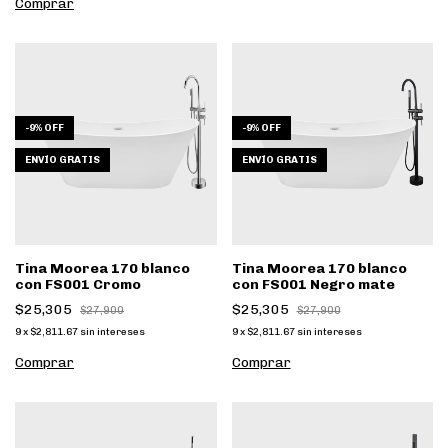
Comprar
-
9
%
OFF
-
9
%
OFF
ENVÍO GRATIS
ENVÍO GRATIS
Tina Moorea 170 blanco
Tina Moorea 170 blanco
con FS001 Cromo
con FS001 Negro mate
$25,305
$25,305
$27,900
$27,900
9
x
$2,811.67
sin intereses
9
x
$2,811.67
sin intereses
Comprar
Comprar