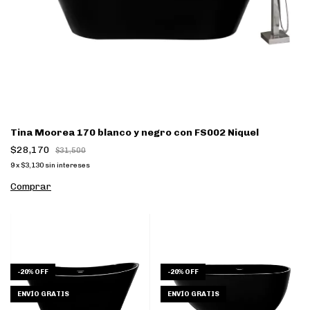
Tina Moorea 170 blanco y negro con FS002 Niquel
$28,170
$31,500
9
x
$3,130
sin intereses
Comprar
-
20
%
OFF
-
20
%
OFF
ENVÍO GRATIS
ENVÍO GRATIS