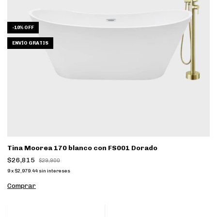
-
10
%
OFF
ENVÍO GRATIS
Tina Moorea 170 blanco con FS001 Dorado
$26,815
$29,900
9
x
$2,979.44
sin intereses
Comprar