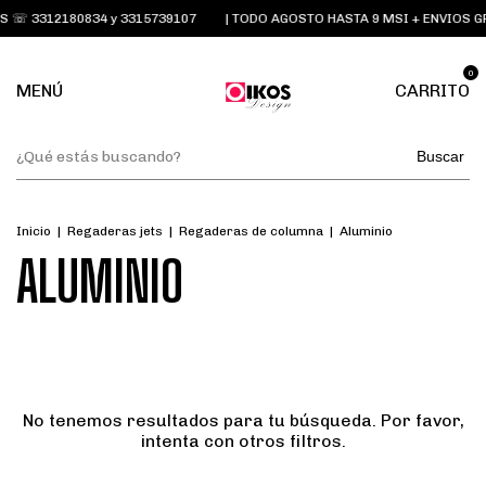
 ☏ 3312180834 y 3315739107
| TODO AGOSTO HASTA 9 MSI + ENVIOS G
0
MENÚ
CARRITO
Buscar
Inicio
|
Regaderas jets
|
Regaderas de columna
|
Aluminio
ALUMINIO
No tenemos resultados para tu búsqueda. Por favor,
intenta con otros filtros.