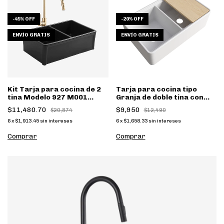
-
45
%
OFF
-
20
%
OFF
ENVÍO GRATIS
ENVÍO GRATIS
Kit Tarja para cocina de 2
Tarja para cocina tipo
tina Modelo 927 M001
Granja de doble tina con
Negro con Monomando
tabla de madera FR-
$11,480.70
$9,950
$20,874
$12,490
dorado
3320WD
6
x
$1,913.45
sin intereses
6
x
$1,658.33
sin intereses
Comprar
Comprar