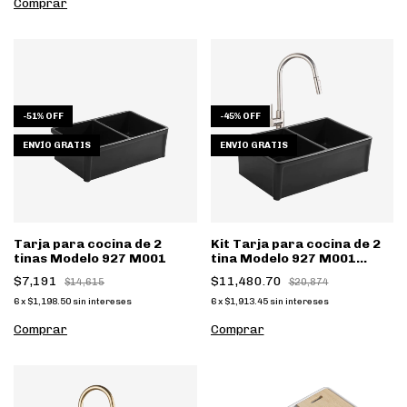
Comprar
-
51
%
OFF
-
45
%
OFF
ENVÍO GRATIS
ENVÍO GRATIS
Tarja para cocina de 2
Kit Tarja para cocina de 2
tinas Modelo 927 M001
tina Modelo 927 M001
Negro con Monomando
$7,191
$11,480.70
$14,615
$20,874
satin
6
x
$1,198.50
sin intereses
6
x
$1,913.45
sin intereses
Comprar
Comprar