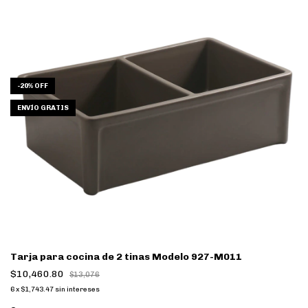
-
20
%
OFF
ENVÍO GRATIS
Tarja para cocina de 2 tinas Modelo 927-M011
$10,460.80
$13,076
6
x
$1,743.47
sin intereses