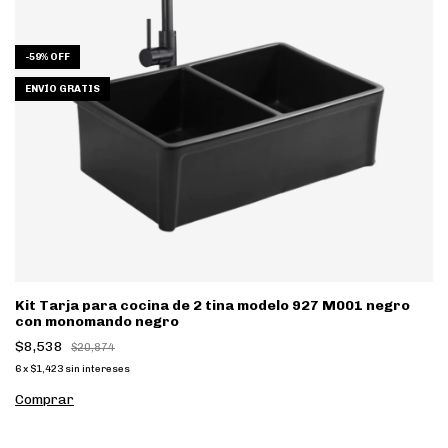
-
59
%
OFF
ENVÍO GRATIS
Kit Tarja para cocina de 2 tina modelo 927 M001 negro
con monomando negro
$8,538
$20,874
6
x
$1,423
sin intereses
Comprar