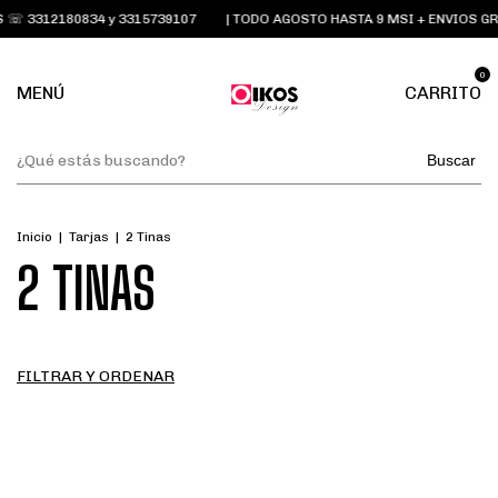
 3312180834 y 3315739107
| TODO AGOSTO HASTA 9 MSI + ENVIOS GRA
0
MENÚ
CARRITO
Buscar
Inicio
|
Tarjas
|
2 Tinas
2 TINAS
FILTRAR Y ORDENAR