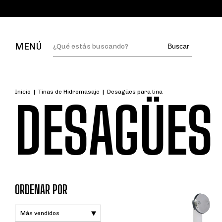
MENÚ
Buscar
Inicio
|
Tinas de Hidromasaje
|
Desagües para tina
DESAGÜES 
ORDENAR POR