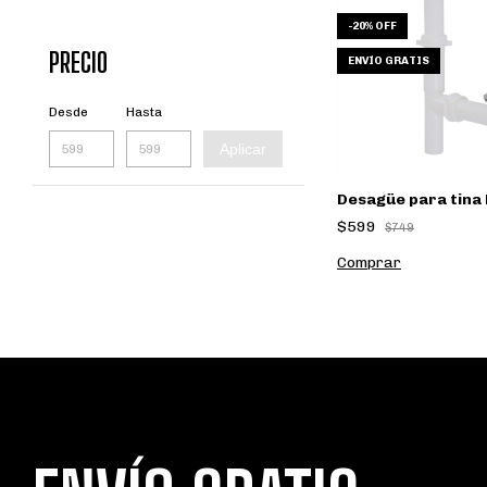
-
20
%
OFF
PRECIO
ENVÍO GRATIS
Desde
Hasta
Aplicar
Desagüe para tina
$599
$749