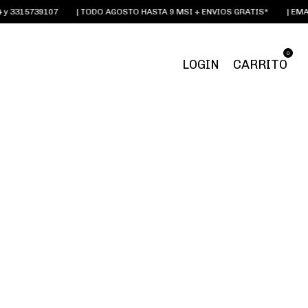
3315739107
| TODO AGOSTO HASTA 9 MSI + ENVIOS GRATIS*
| EMAIL:
0
LOGIN
CARRITO