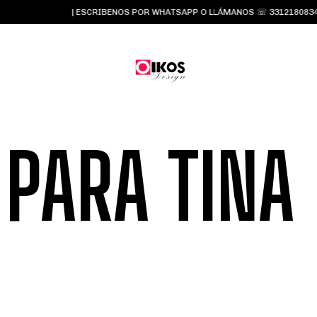
| ESCRIBENOS POR WHATSAPP O LLÁMANOS ☏ 3312180834 y 
PARA TINA