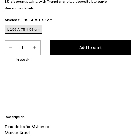
1% discount
paying with Transferencia o depósito bancario
See more details
Medidas:
L 150 A 75 H 58 cm
L 150 A 75 H 58 cm
in stock
Shipping for zipcode:
Calculate
Description
Tina de baño Mykonos
Marca Kand