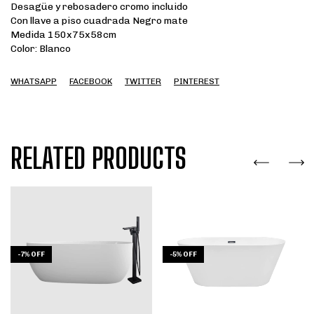
Desagüe y rebosadero cromo incluido
Con llave a piso cuadrada Negro mate
Medida 150x75x58cm
Color: Blanco
WHATSAPP
FACEBOOK
TWITTER
PINTEREST
RELATED PRODUCTS
-
7
%
OFF
-
5
%
OFF