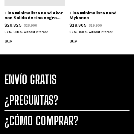
Tina Minimalista Kand Akor
Tina Minimalista Kand
con Salida de tina negro
Mykonos
mate FS002NC
$26,825
$18,905
$28,900
$19,900
9
x
$2,980.56
without interest
9
x
$2,100.56
without interest
Buy
Buy
ENVÍO GRATIS
¿PREGUNTAS?
¿CÓMO COMPRAR?