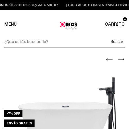
OS ☏ 3312180834 y 3315739107
| TODO AGOSTO HASTA 9 MSI + ENVIOS
0
MENÚ
CARRITO
Buscar
-
7
%
OFF
ENVÍO GRATIS