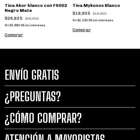
Tina Akor blanco con FS002
Tina Mykonos Blanco
Negro Mate
$18,905
$19,900
$26,825
$28,900
9
x
$2,100.56
sin intereses
9
x
$2,980.56
sin intereses
Comprar
Comprar
ENVÍO GRATIS
¿PREGUNTAS?
¿CÓMO COMPRAR?
ATENCIÓN A MAYORISTAS