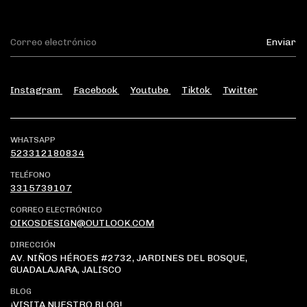
Instagram
Facebook
Youtube
Tiktok
Twitter
WHATSAPP
523312180834
TELÉFONO
3315739107
CORREO ELECTRÓNICO
OIKOSDESIGN@OUTLOOK.COM
DIRECCIÓN
AV. NIÑOS HÉROES #2732, JARDINES DEL BOSQUE,
GUADALAJARA, JALISCO
BLOG
¡VISITA NUESTRO BLOG!