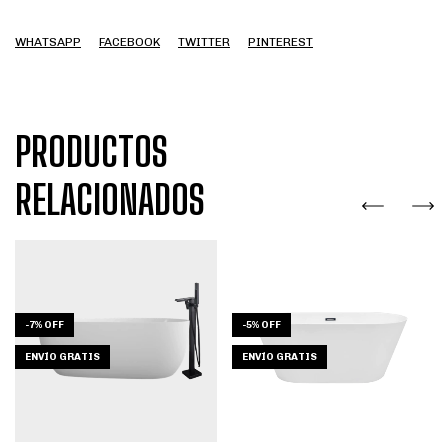
WHATSAPP
FACEBOOK
TWITTER
PINTEREST
PRODUCTOS
RELACIONADOS
-
7
%
OFF
-
5
%
OFF
ENVÍO GRATIS
ENVÍO GRATIS