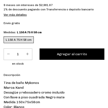
9
meses sin intereses de
$2,981.67
1% de descuento
pagando con Transferencia o depósito bancario
Ver más detalles
Envío gratis
Medidas:
L 150 A 75 H 58 cm
L 150 A 75 H 58 cm
en stock
Descripción
Tina de baño Mykonos
Marca Kand
Desagüe y rebosadero cromo incluido
Con llave a piso cuadrada Negro mate
Medida 150x75x58cm
Color: Blanco