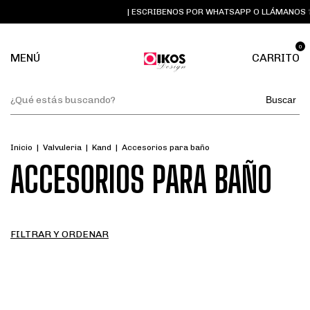
| ESCRIBENOS POR WHATSAPP O LLÁMANOS ☏ 
0
MENÚ
CARRITO
Buscar
Inicio
|
Valvuleria
|
Kand
|
Accesorios para baño
ACCESORIOS PARA BAÑO
FILTRAR Y ORDENAR