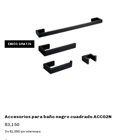
ENVÍO GRATIS
Accesorios para baño negro cuadrado ACC02N
$3,150
3
x
$1,050
sin intereses