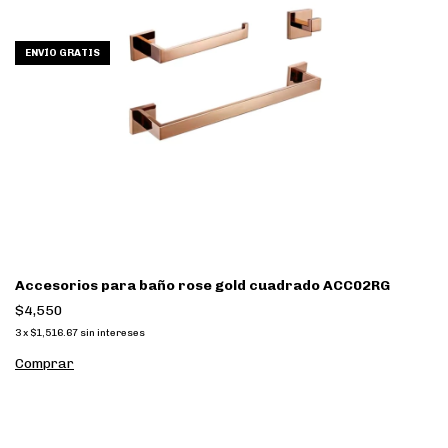
ENVÍO GRATIS
Accesorios para baño rose gold cuadrado ACC02RG
$4,550
3
x
$1,516.67
sin intereses