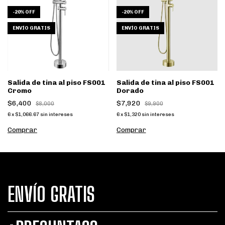
-
20
%
OFF
-
20
%
OFF
ENVÍO GRATIS
ENVÍO GRATIS
Salida de tina al piso FS001
Salida de tina al piso FS001
Cromo
Dorado
$6,400
$7,920
$8,000
$9,900
6
x
$1,066.67
sin intereses
6
x
$1,320
sin intereses
ENVÍO GRATIS