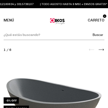
180834 y 3315739107
| TODO AGOSTO HASTA 9 MSI + ENVIOS GRATIS*
0
MENÚ
CARRITO
Buscar
1
/
6
-
5
%
OFF