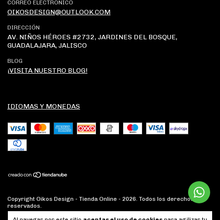
CORREO ELECTRÓNICO
OIKOSDESIGN@OUTLOOK.COM
DIRECCIÓN
AV. NIÑOS HÉROES #2732, JARDINES DEL BOSQUE,
GUADALAJARA, JALISCO
BLOG
¡VISITA NUESTRO BLOG!
IDIOMAS Y MONEDAS
Copyright Oikos Design - Tienda Online - 2026. Todos los derechos
reservados.
Al navegar por este sitio
aceptas el uso de cookies
para agilizar tu