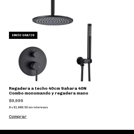
ENVÍO GRATIS
Regadera a techo 40cm Sahara 40N
Combo monomando y regadera mano
$9,999
6
x
$1,666.50
sin intereses