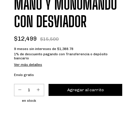
MANO Y MONOMANDO
CON DESVIADOR
$12,499
$15,500
9
meses sin intereses de
$1,388.78
1% de descuento
pagando con Transferencia o depósito
bancario
Ver más detalles
Envío gratis
en stock