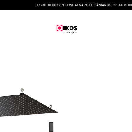
| ESCRIBENOS POR WHATSAPP O LLÁMANOS ☏ 3312180834 y