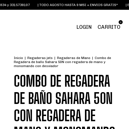
 3315739107
| TODO AGOSTO HASTA 9 MSI + ENVIOS GRATIS*
| EMAI
0
LOGIN
CARRITO
Inicio
|
Regaderas jets
|
Regaderas de Mano
|
Combo de
Regadera de baño Sahara 50N con regadera de mano y
monomando con desviador
COMBO DE REGADERA
DE BAÑO SAHARA 50N
CON REGADERA DE