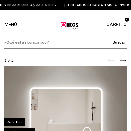
 ☏ 3312180834 y 3315739107
| TODO AGOSTO HASTA 9 MSI + ENVIOS G
0
MENÚ
CARRITO
Buscar
1
/
2
-
25
%
OFF