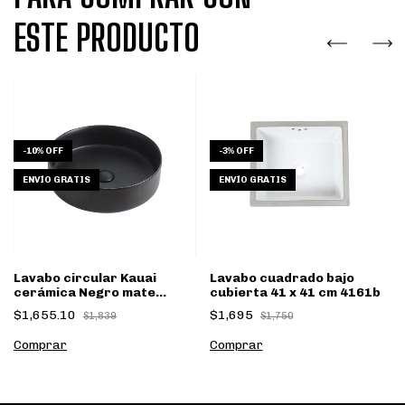
ESTE PRODUCTO
-
10
%
OFF
-
3
%
OFF
ENVÍO GRATIS
ENVÍO GRATIS
Lavabo circular Kauai
Lavabo cuadrado bajo
cerámica Negro mate
cubierta 41 x 41 cm 4161b
9514c
$1,655.10
$1,695
$1,839
$1,750