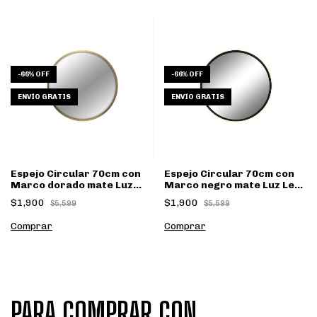
-
66
%
OFF
-
66
%
OFF
ENVÍO GRATIS
ENVÍO GRATIS
Espejo Circular 70cm con
Espejo Circular 70cm con
Marco dorado mate Luz
Marco negro mate Luz Led
Led Encendido touch
Encendido touch
$1,900
$1,900
$5,599
$5,599
PARA COMPRAR CON