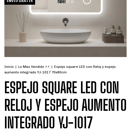
ENVÍO GRATIS
Inicio
|
Lo Mas Vendido ⚡⚡
|
Espejo square LED con Reloj y espejo
aumento integrado YJ-1017 70x90cm
ESPEJO SQUARE LED CON
RELOJ Y ESPEJO AUMENTO
INTEGRADO YJ-1017