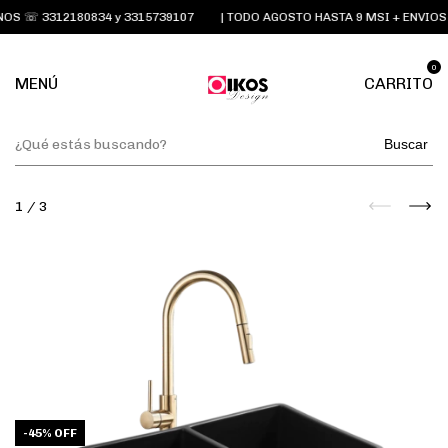
S ☏ 3312180834 y 3315739107
| TODO AGOSTO HASTA 9 MSI + ENVIOS 
0
MENÚ
CARRITO
Buscar
1
/
3
-
45
%
OFF