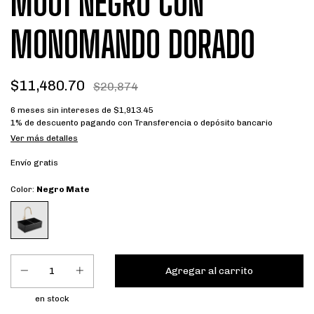
M001 NEGRO CON
MONOMANDO DORADO
$11,480.70
$20,874
6
meses sin intereses de
$1,913.45
1% de descuento
pagando con Transferencia o depósito bancario
Ver más detalles
Envío gratis
Color:
Negro Mate
en stock