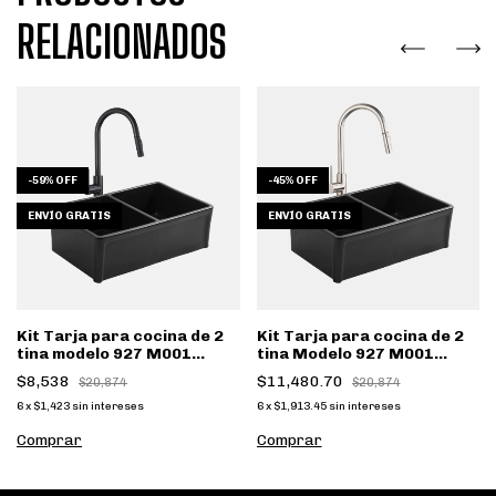
RELACIONADOS
-
59
%
OFF
-
45
%
OFF
ENVÍO GRATIS
ENVÍO GRATIS
Kit Tarja para cocina de 2
Kit Tarja para cocina de 2
tina modelo 927 M001
tina Modelo 927 M001
negro con monomando
Negro con Monomando
$8,538
$11,480.70
$20,874
$20,874
negro
satin
6
x
$1,423
sin intereses
6
x
$1,913.45
sin intereses
Comprar
Comprar