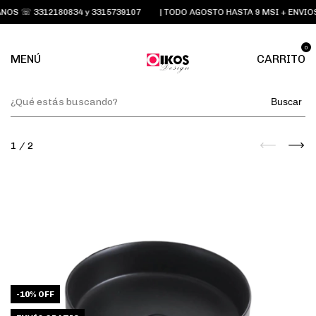
OS ☏ 3312180834 y 3315739107
| TODO AGOSTO HASTA 9 MSI + ENVIOS
0
MENÚ
CARRITO
Buscar
1
/
2
-
10
%
OFF