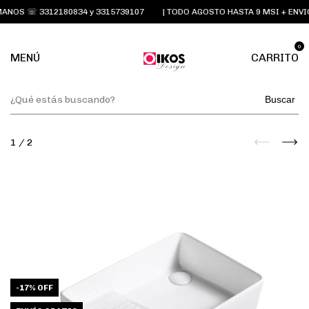
NOS ☏ 3312180834 y 3315739107
| TODO AGOSTO HASTA 9 MSI + ENVIO
0
MENÚ
CARRITO
Buscar
1
/
2
-
17
%
OFF