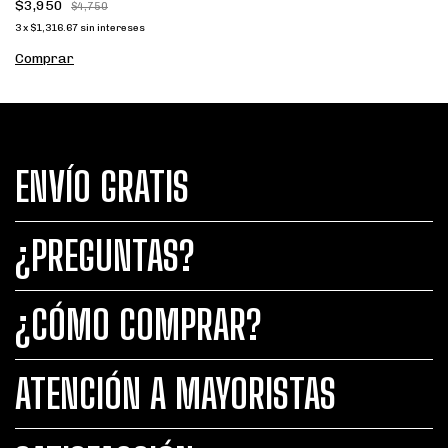
$3,950
$4,750
3
x
$1,316.67
sin intereses
ENVÍO GRATIS
¿PREGUNTAS?
¿CÓMO COMPRAR?
ATENCIÓN A MAYORISTAS