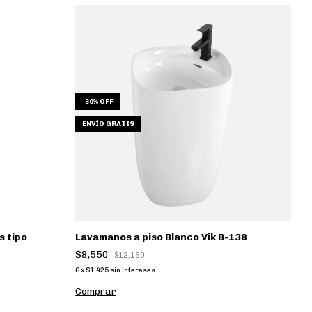
-
30
%
OFF
-
ENVÍO GRATIS
s tipo
Lavamanos a piso Blanco Vik B-138
L
B
$8,550
$12,150
$
6
x
$1,425
sin intereses
6
x