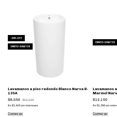
-
30
%
OFF
ENVÍO GRATIS
ENVÍO GRATIS
Lavamanos a piso redondo Blanco Narva B-
Lavamanos a 
135A
Marmol Narv
$8,550
$12,150
$12,150
6
x
$1,425
sin intereses
9
x
$1,350
sin inte