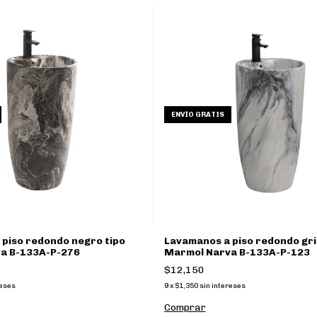
ENVÍO GRATIS
piso redondo negro tipo
Lavamanos a piso redondo gri
a B-133A-P-276
Marmol Narva B-133A-P-123
$12,150
reses
9
x
$1,350
sin intereses