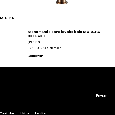
 MC-01N
M
N
$
Monomando para lavabo bajo MC-01RG
3
x
Rose Gold
$3,599
3
x
$1,199.67
sin intereses
Comprar
Youtube
Tiktok
Twitter