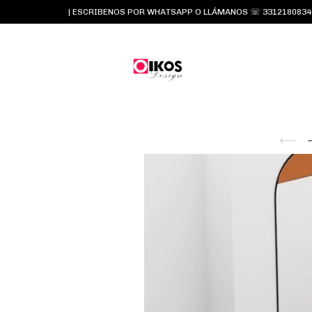
| ESCRIBENOS POR WHATSAPP O LLÁMANOS ☏ 3312180834 y 33157