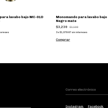
ara lavabo bajo MC-01D
Monomando para lavabo bajo
e
Negro mate
$3,239
$3,599
ntereses
3
x
$1,079.67
sin intereses
Instagram
Facebook