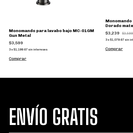
Monomando p
Dorado mat
Monomando para lavabo bajo MC-01GM
$3,239
$3,599
Gun Metal
3
x
$1,079.67
sin i
$3,599
3
x
$1,199.67
sin intereses
Comprar
ENVÍO GRATIS