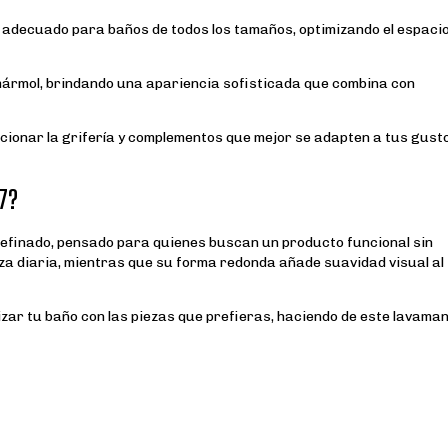
s adecuado para baños de todos los tamaños, optimizando el espaci
 mármol, brindando una apariencia sofisticada que combina con
ccionar la grifería y complementos que mejor se adapten a tus gust
7?
efinado, pensado para quienes buscan un producto funcional sin
eza diaria, mientras que su forma redonda añade suavidad visual al
alizar tu baño con las piezas que prefieras, haciendo de este lavama