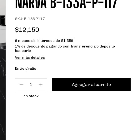
NARVA B-133A-P-117
SKU:
B-133 P117
$12,150
9
meses sin intereses de
$1,350
1% de descuento
pagando con Transferencia o depósito
bancario
Ver más detalles
Envío gratis
en stock