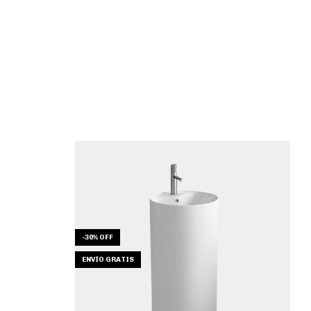
-
30
%
OFF
ENVÍO GRATIS