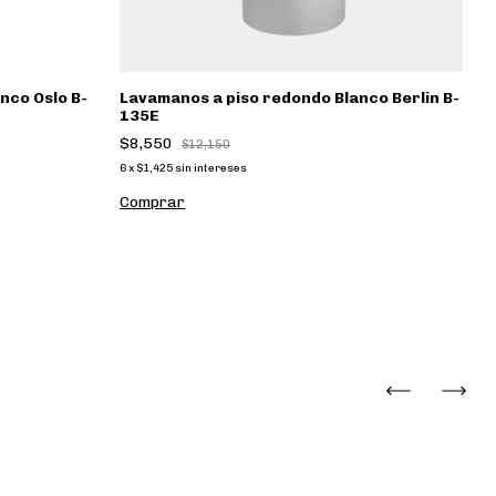
nco Oslo B-
Lavamanos a piso redondo Blanco Berlin B-
135E
$8,550
$12,150
6
x
$1,425
sin intereses
Comprar