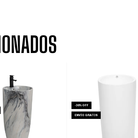
IONADOS
-
30
%
OFF
ENVÍO GRATIS