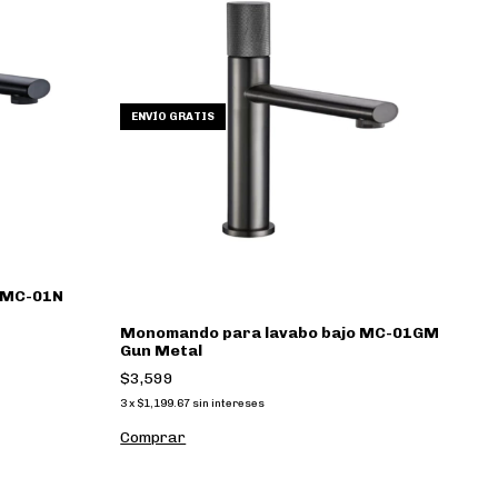
-
ENVÍO GRATIS
 MC-01N
M
D
Monomando para lavabo bajo MC-01GM
$
Gun Metal
3
x
$3,599
3
x
$1,199.67
sin intereses
Comprar