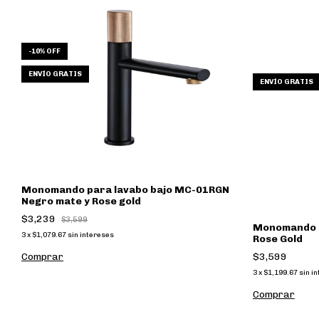
-
10
%
OFF
ENVÍO GRATIS
ENVÍO GRATIS
Monomando para lavabo bajo MC-01RGN
Negro mate y Rose gold
$3,239
$3,599
Monomando p
3
x
$1,079.67
sin intereses
Rose Gold
$3,599
3
x
$1,199.67
sin i
Comprar