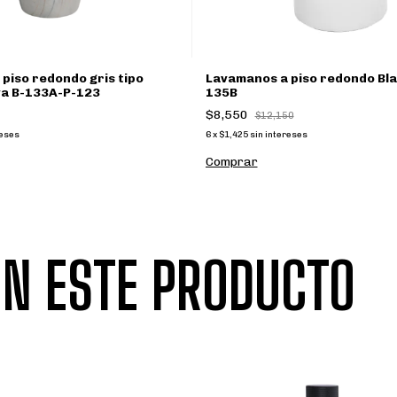
piso redondo gris tipo
Lavamanos a piso redondo Bla
a B-133A-P-123
135B
$8,550
$12,150
reses
6
x
$1,425
sin intereses
N ESTE PRODUCTO