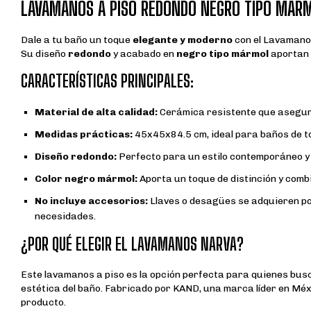
LAVAMANOS A PISO REDONDO NEGRO TIPO MÁR
Dale a tu baño un toque
elegante y moderno
con el Lavamano
Su diseño
redondo
y acabado en
negro tipo mármol
aportan s
CARACTERÍSTICAS PRINCIPALES:
Material de alta calidad:
Cerámica resistente que asegura
Medidas prácticas:
45x45x84.5 cm, ideal para baños de t
Diseño redondo:
Perfecto para un estilo contemporáneo y 
Color negro mármol:
Aporta un toque de distinción y combi
No incluye accesorios:
Llaves o desagües se adquieren po
necesidades.
¿POR QUÉ ELEGIR EL LAVAMANOS NARVA?
Este lavamanos a piso es la opción perfecta para quienes bu
estética del baño. Fabricado por KAND, una marca líder en Méxi
producto.