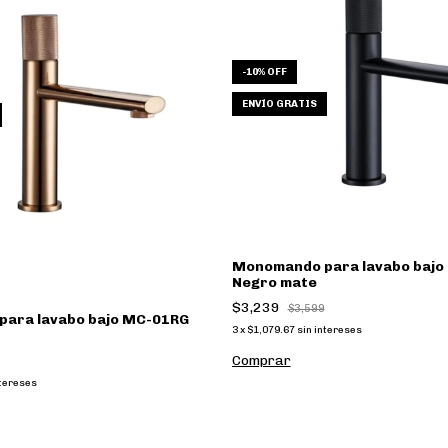
-
10
%
OFF
ENVÍO GRATIS
Monomando para lavabo bajo
Negro mate
$3,239
$3,599
ara lavabo bajo MC-01RG
3
x
$1,079.67
sin intereses
ntereses