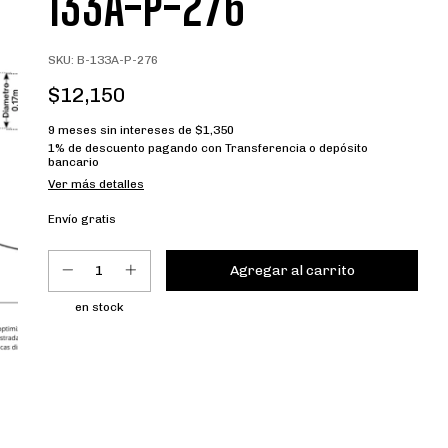
133A-P-276
SKU:
B-133A-P-276
$12,150
9
meses sin intereses de
$1,350
1% de descuento
pagando con Transferencia o depósito
bancario
Ver más detalles
Envío gratis
en stock