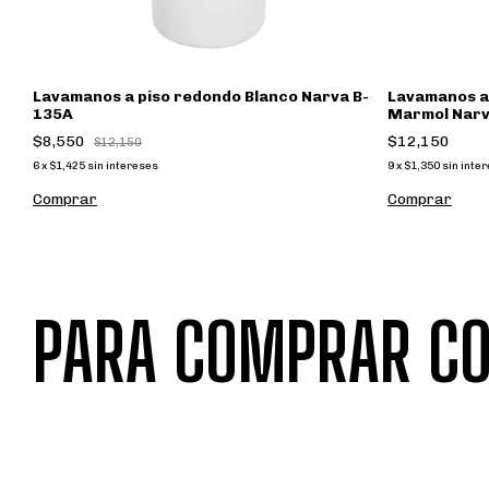
Lavamanos a piso redondo Blanco Narva B-
Lavamanos a 
135A
Marmol Narv
$8,550
$12,150
$12,150
6
x
$1,425
sin intereses
9
x
$1,350
sin inte
PARA COMPRAR CO