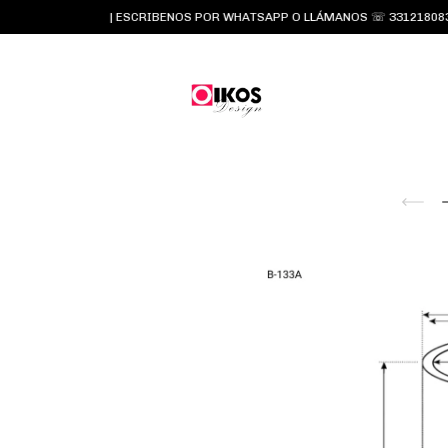
| ESCRIBENOS POR WHATSAPP O LLÁMANOS ☏ 3312180834 y 331