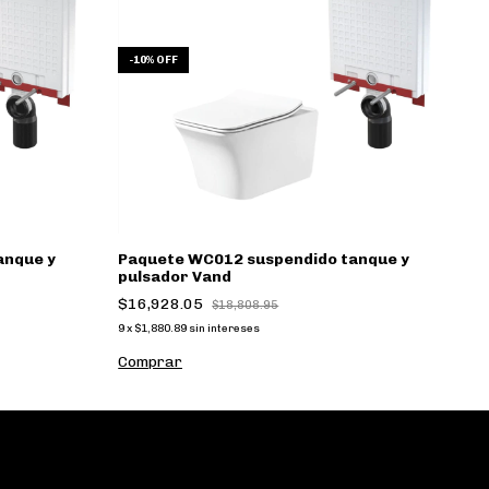
-
-
10
%
OFF
anque y
Paquete WC012 suspendido tanque y
P
pulsador Vand
n
$16,928.05
$
$18,808.95
9
x
$1,880.89
sin intereses
9
x