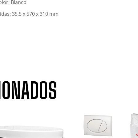
lor: Blanco
idas: 35.5 x 570 x 310 mm
IONADOS