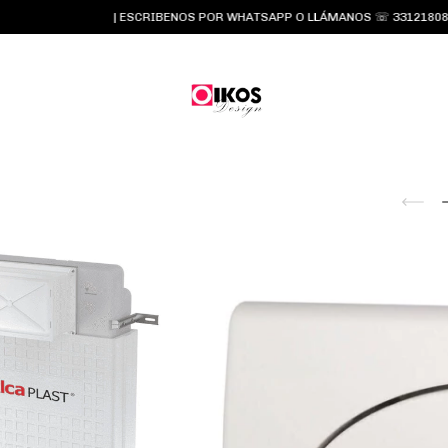
| ESCRIBENOS POR WHATSAPP O LLÁMANOS ☏ 3312180834 y 