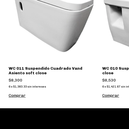
WC 011 Suspendido Cuadrado Vand
WC 010 Susp
Asiento soft close
close
$8,300
$8,530
6
x
$1,383.33
sin intereses
6
x
$1,421.67
sin i