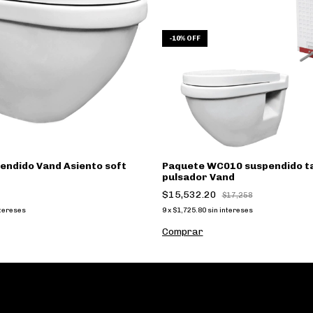
-
10
%
OFF
endido Vand Asiento soft
Paquete WC010 suspendido t
pulsador Vand
$15,532.20
$17,258
ntereses
9
x
$1,725.80
sin intereses