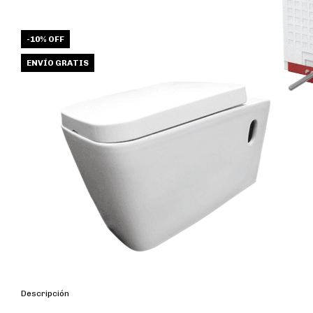
-
10
%
OFF
ENVÍO GRATIS
Descripción