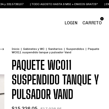
3315739107
| TODO AGOSTO HASTA 9 MSI + ENVIOS GRATIS*
| EMAIL:
0
LOGIN
CARRITO
Inicio
|
Gabinetes y WC
|
Sanitarios
|
Suspendidos
|
Paquete
WC011 suspendido tanque y pulsador Vand
PAQUETE WC011
SUSPENDIDO TANQUE Y
PULSADOR VAND
$15,326.05
$17,028.95