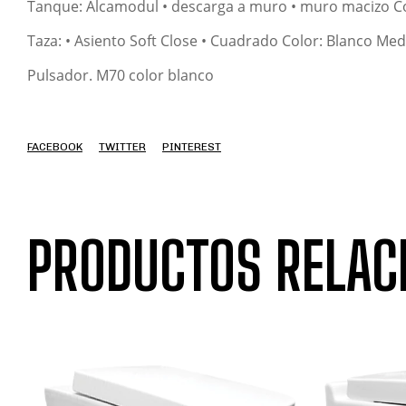
Tanque: Alcamodul • descarga a muro • muro macizo Co
Taza: • Asiento Soft Close • Cuadrado Color: Blanco Med
Pulsador. M70 color blanco
FACEBOOK
TWITTER
PINTEREST
PRODUCTOS RELAC