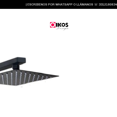
| ESCRIBENOS POR WHATSAPP O LLÁMANOS ☏ 3312180834 y 33