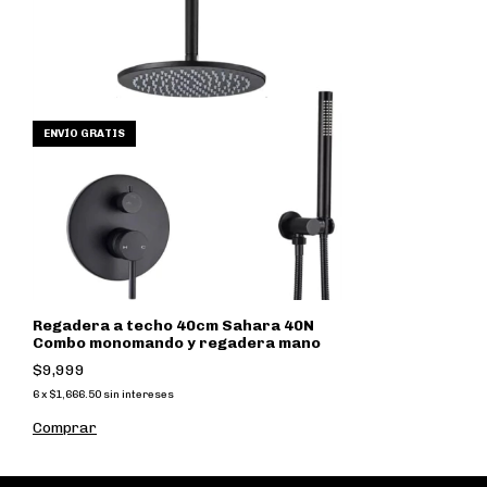
ENVÍO GRATIS
Regadera a techo 40cm Sahara 40N
Combo monomando y regadera mano
$9,999
6
x
$1,666.50
sin intereses