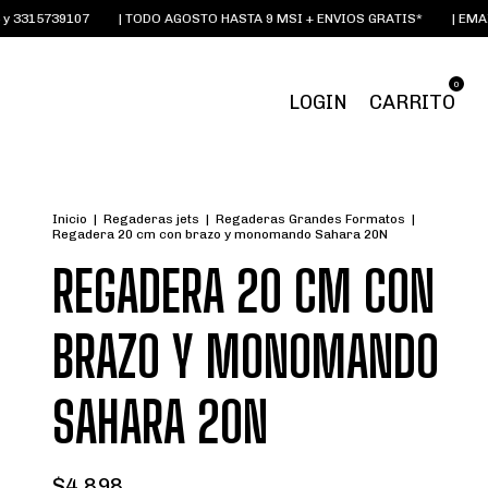
15739107
| TODO AGOSTO HASTA 9 MSI + ENVIOS GRATIS*
| EMAIL:
O
0
LOGIN
CARRITO
Inicio
|
Regaderas jets
|
Regaderas Grandes Formatos
|
Regadera 20 cm con brazo y monomando Sahara 20N
REGADERA 20 CM CON
BRAZO Y MONOMANDO
SAHARA 20N
$4,898