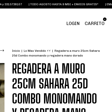
315739107
| TODO AGOSTO HASTA 9 MSI + ENVIOS GRATIS*
| EMAIL:
O
0
LOGIN
CARRITO
Inicio
|
Lo Mas Vendido ⚡⚡
|
Regadera a muro 25cm Sahara
25d Combo monomando y regadera mano dorado
REGADERA A MURO
25CM SAHARA 25D
COMBO MONOMANDO