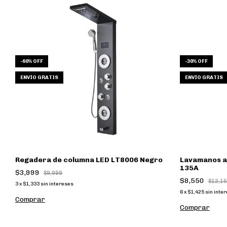
-
60
%
OFF
-
30
%
OFF
ENVÍO GRATIS
ENVÍO GRATIS
Regadera de columna LED LT8006 Negro
Lavamanos a 
135A
$3,999
$9,999
$8,550
$12,1
3
x
$1,333
sin intereses
6
x
$1,425
sin inte