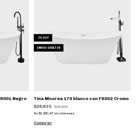
-
7
%
OFF
-
ENVÍO GRATIS
FS001 Negro
Tina Moorea 170 blanco con FS002 Cromo
T
$26,835
$
$28,900
9
x
$2,981.67
sin intereses
9
x
Comprar
C