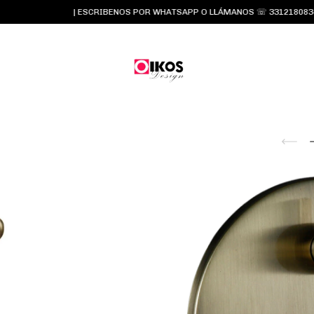
| ESCRIBENOS POR WHATSAPP O LLÁMANOS ☏ 3312180834 y 3