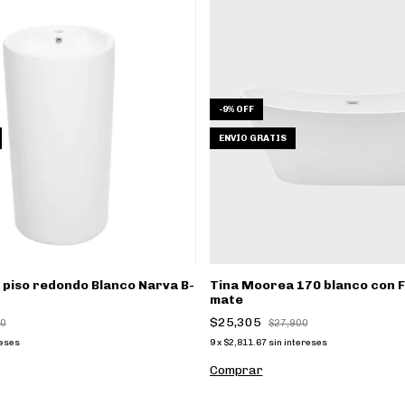
-
9
%
OFF
ENVÍO GRATIS
piso redondo Blanco Narva B-
Tina Moorea 170 blanco con 
mate
$25,305
50
$27,900
reses
9
x
$2,811.67
sin intereses
Comprar