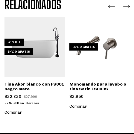
RELACIONADOS
-
20
%
OFF
ENVÍO GRATIS
ENVÍO GRATIS
Tina Akor blanco con FS001
Monomando para lavabo o
negro mate
tina Satin FS003S
$22,320
$2,950
$27,900
9
x
$2,480
sin intereses
Comprar