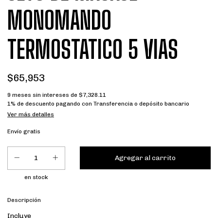
MONOMANDO
TERMOSTATICO 5 VIAS
$65,953
9
meses sin intereses de
$7,328.11
1% de descuento
pagando con Transferencia o depósito bancario
Ver más detalles
Envío gratis
en stock
Descripción
Incluye