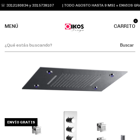
 3312180834 y 3315739107
| TODO AGOSTO HASTA 9 MSI + ENVIOS GRA
0
MENÚ
CARRITO
Buscar
ENVÍO GRATIS