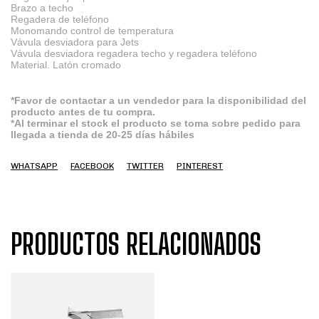
Brazo a techo
Regadera de teléfono
Monomando control de temperatura
Vávula desviadora para Jets
Vávula desviadora regadera techo y
regadera teléfono
Material. Latón cromado
*Favor de contactar a un vendedor para la disponibilidad del
producto antes de tu compra.
*Al terminar el stock el producto se toma sobre pedido para
llegada a tienda de 20-25 días hábiles
WHATSAPP
FACEBOOK
TWITTER
PINTEREST
PRODUCTOS RELACIONADOS