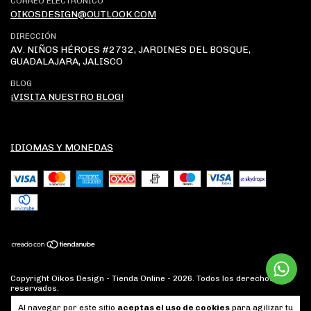
CORREO ELECTRÓNICO
OIKOSDESIGN@OUTLOOK.COM
DIRECCIÓN
AV. NIÑOS HÉROES #2732, JARDINES DEL BOSQUE,
GUADALAJARA, JALISCO
BLOG
¡VISITA NUESTRO BLOG!
IDIOMAS Y MONEDAS
Copyright Oikos Design - Tienda Online - 2026. Todos los derechos
reservados.
Al navegar por este sitio
aceptas el uso de cookies
para agilizar tu