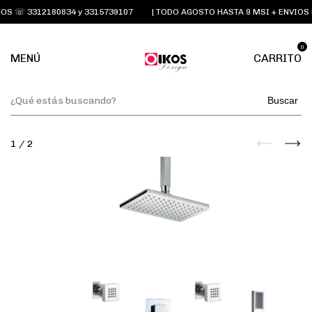
S ☏ 3312180834 y 3315739107
| TODO AGOSTO HASTA 9 MSI + ENVIOS 
0
MENÚ
CARRITO
Buscar
1
/
2