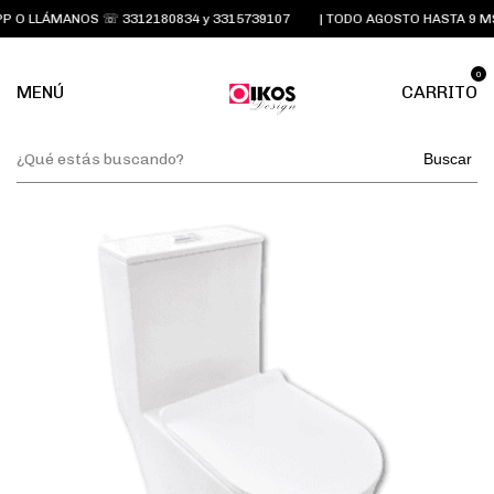
 O LLÁMANOS ☏ 3312180834 y 3315739107
| TODO AGOSTO HASTA 9 MS
0
MENÚ
CARRITO
Buscar