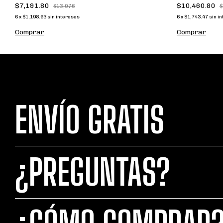
$7,191.80
$10,460.80
$13,076
$
6
x
$1,198.63
sin intereses
6
x
$1,743.47
sin i
Comprar
Comprar
ENVÍO GRATIS
¿PREGUNTAS?