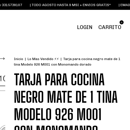
5739107
| TODO AGOSTO HASTA 9 MSI + ENVIOS GRATIS*
| EMAIL:
OI
0
LOGIN
CARRITO
Inicio
|
Lo Mas Vendido ⚡⚡
|
Tarja para cocina negro mate de 1
tina Modelo 926 M001 con Monomando dorado
TARJA PARA COCINA
NEGRO MATE DE 1 TINA
MODELO 926 M001