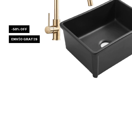
-
50
%
OFF
ENVÍO GRATIS