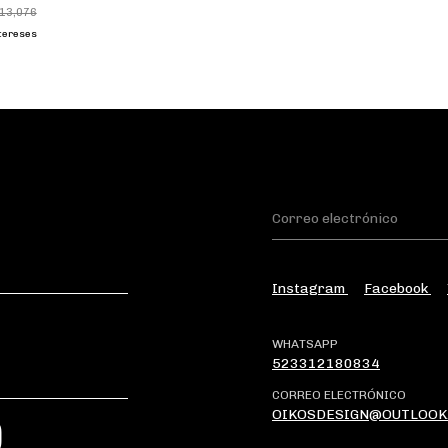
13,076
ntereses
Instagram
Facebook
WHATSAPP
523312180834
CORREO ELECTRÓNICO
OIKOSDESIGN@OUTLOOK