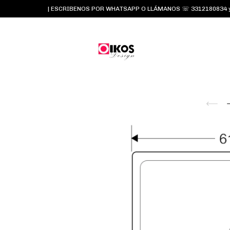
| ESCRIBENOS POR WHATSAPP O LLÁMANOS ☏ 3312180834 y 331