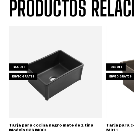
PRODUCTOS RELAC
-
45
%
OFF
-
20
%
OFF
ENVÍO GRATIS
ENVÍO GRATIS
Tarja para cocina negro mate de 1 tina
Tarja para c
Modelo 926 M001
M011