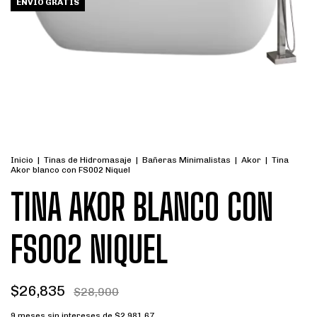
ENVÍO GRATIS
Inicio
|
Tinas de Hidromasaje
|
Bañeras Minimalistas
|
Akor
|
Tina
Akor blanco con FS002 Niquel
TINA AKOR BLANCO CON
FS002 NIQUEL
$26,835
$28,900
9
meses sin intereses de
$2,981.67