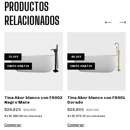
PRODUCTOS
RELACIONADOS
-
7
%
OFF
-
9
%
OFF
ENVÍO GRATIS
ENVÍO GRATIS
Tina Akor blanco con FS002
Tina Akor blanco con FS001
Negro Mate
Dorado
$26,825
$26,805
$28,900
$29,400
9
x
$2,980.56
sin intereses
9
x
$2,978.33
sin intereses
Comprar
Comprar