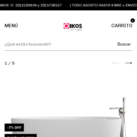
OS ☏ 3312180834 y 3315739107
| TODO AGOSTO HASTA 9 MSI + ENVIOS
0
MENÚ
CARRITO
Buscar
1
/
5
-
7
%
OFF