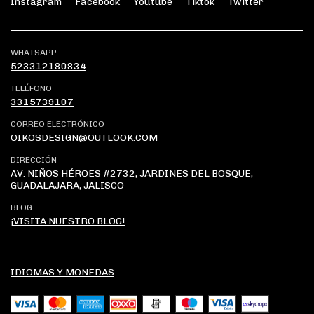
Instagram
Facebook
Youtube
Tiktok
Twitter
WHATSAPP
523312180834
TELÉFONO
3315739107
CORREO ELECTRÓNICO
OIKOSDESIGN@OUTLOOK.COM
DIRECCIÓN
AV. NIÑOS HÉROES #2732, JARDINES DEL BOSQUE,
GUADALAJARA, JALISCO
BLOG
¡VISITA NUESTRO BLOG!
IDIOMAS Y MONEDAS