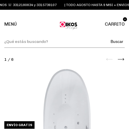
S ☏ 3312180834 y 3315739107
| TODO AGOSTO HASTA 9 MSI + ENVIOS 
0
MENÚ
CARRITO
Buscar
1
/
6
ENVÍO GRATIS