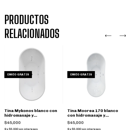
PRODUCTOS
RELACIONADOS
ENVÍO GRATIS
ENVÍO GRATIS
Tina Mykonos blanco con
Tina Moorea 170 blanco
hidromasaje y
con hidromasaje y
cromoterapia
cromoterapia
$45,000
$45,000
9
x
$5,000
sin intereses
9
x
$5,000
sin intereses