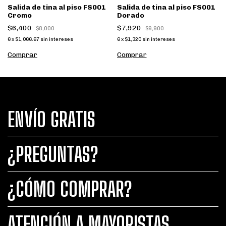
Salida de tina al piso FS001
Salida de tina al piso FS001
Cromo
Dorado
$6,400
$7,920
$8,000
$9,900
6
x
$1,066.67
sin intereses
6
x
$1,320
sin intereses
ENVÍO GRATIS
¿PREGUNTAS?
¿CÓMO COMPRAR?
ATENCIÓN A MAYORISTAS