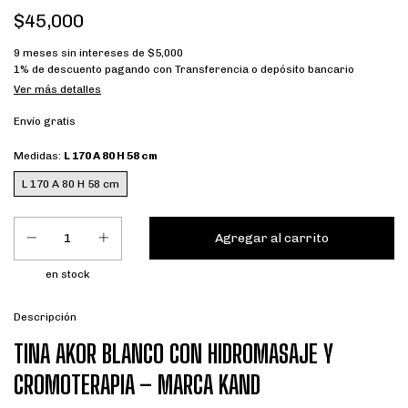
$45,000
9
meses sin intereses de
$5,000
1% de descuento
pagando con Transferencia o depósito bancario
Ver más detalles
Envío gratis
Medidas:
L 170 A 80 H 58 cm
L 170 A 80 H 58 cm
en stock
Descripción
TINA AKOR BLANCO CON HIDROMASAJE Y
CROMOTERAPIA – MARCA KAND