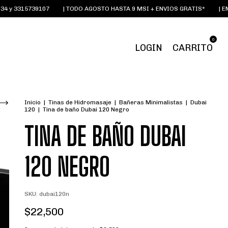
5739107
| TODO AGOSTO HASTA 9 MSI + ENVIOS GRATIS*
| EMAIL:
OI
0
LOGIN
CARRITO
Inicio
|
Tinas de Hidromasaje
|
Bañeras Minimalistas
|
Dubai
120
|
Tina de baño Dubai 120 Negro
TINA DE BAÑO DUBAI
120 NEGRO
SKU:
dubai120n
$22,500