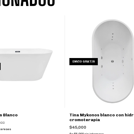
ENVÍO GRATIS
s Blanco
Tina Mykonos blanco con hidr
cromoterapia
900
$45,000
ntereses
9
x
$5,000
sin intereses