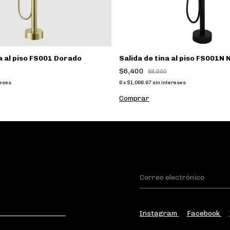
na al piso FS001 Dorado
Salida de tina al piso FS001N
$6,400
$8,000
reses
6
x
$1,066.67
sin intereses
Instagram
Facebook