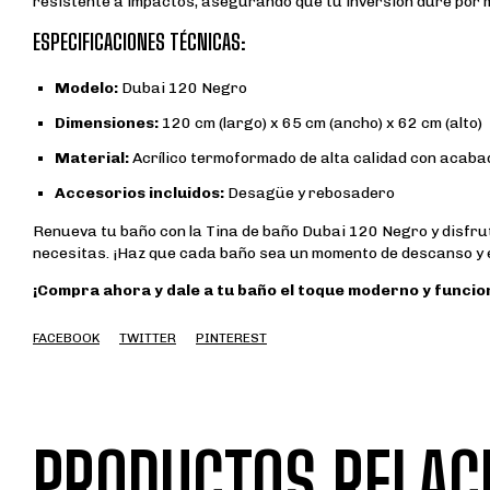
resistente a impactos, asegurando que tu inversión dure por 
ESPECIFICACIONES TÉCNICAS:
Modelo:
Dubai 120 Negro
Dimensiones:
120 cm (largo) x 65 cm (ancho) x 62 cm (alto)
Material:
Acrílico termoformado de alta calidad con acabad
Accesorios incluidos:
Desagüe y rebosadero
Renueva tu baño con la Tina de baño Dubai 120 Negro y disfrut
necesitas. ¡Haz que cada baño sea un momento de descanso y e
¡Compra ahora y dale a tu baño el toque moderno y funcio
FACEBOOK
TWITTER
PINTEREST
PRODUCTOS RELAC