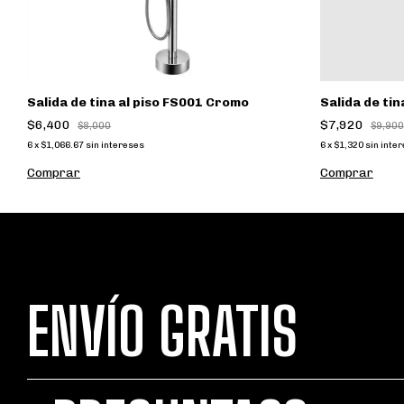
Salida de tina al piso FS001 Cromo
Salida de ti
$6,400
$7,920
$8,000
$9,900
6
x
$1,066.67
sin intereses
6
x
$1,320
sin inte
ENVÍO GRATIS