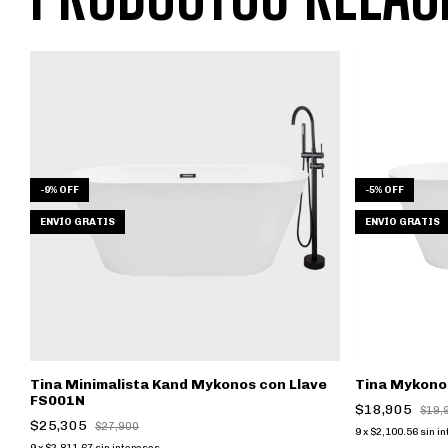
-
9
%
OFF
-
5
%
OFF
ENVÍO GRATIS
ENVÍO GRATIS
Tina Minimalista Kand Mykonos con Llave
Tina Mykono
FS001N
$18,905
$19,
$25,305
$27,900
9
x
$2,100.56
sin i
9
x
$2,811.67
sin intereses