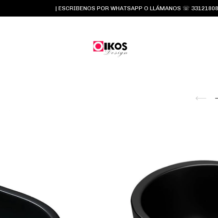
| ESCRIBENOS POR WHATSAPP O LLÁMANOS ☏ 3312180834 y 331