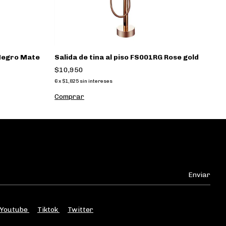
 Negro Mate
Salida de tina al piso FS001RG Rose gold
$10,950
6
x
$1,825
sin intereses
Youtube
Tiktok
Twitter