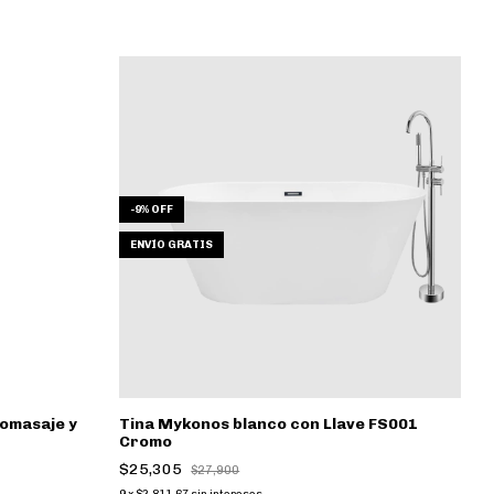
-
9
%
OFF
ENVÍO GRATIS
omasaje y
Tina Mykonos blanco con Llave FS001
Cromo
$25,305
$27,900
9
x
$2,811.67
sin intereses