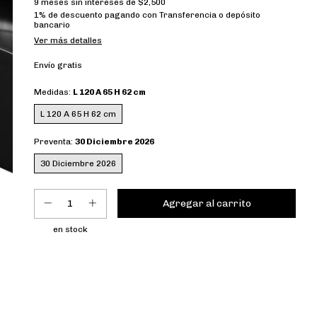
9
meses sin intereses de
$2,500
1% de descuento
pagando con Transferencia o depósito
bancario
Ver más detalles
Envío gratis
Medidas:
L 120 A 65 H 62 cm
L 120 A 65 H 62 cm
Preventa:
30 Diciembre 2026
30 Diciembre 2026
en stock