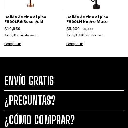
Salida de tina al piso
Salida de tina al piso
FS001RG Rose gold
FS001N Negro Mate
$10,950
$6,400
$8,000
6
x
$1,825
sin intereses
6
x
$1,066.67
sin intereses
ENVÍO GRATIS
¿PREGUNTAS?
¿CÓMO COMPRAR?