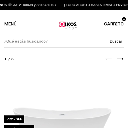
S ☏ 3312180834 y 3315739107
| TODO AGOSTO HASTA 9 MSI + ENVIOS 
0
MENÚ
CARRITO
Buscar
1
/
5
-
12
%
OFF