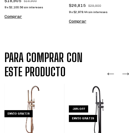
$18,905
$19,900
$26,815
$29,900
9
x
$2,100.56
sin intereses
9
x
$2,979.44
sin intereses
Comprar
Comprar
PARA COMPRAR CON
ESTE PRODUCTO
-
20
%
OFF
ENVÍO GRATIS
ENVÍO GRATIS