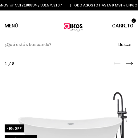
OS ☏ 3312180834 y 3315739107
| TODO AGOSTO HASTA 9 MSI + ENVIOS
0
MENÚ
CARRITO
Buscar
1
/
8
-
9
%
OFF