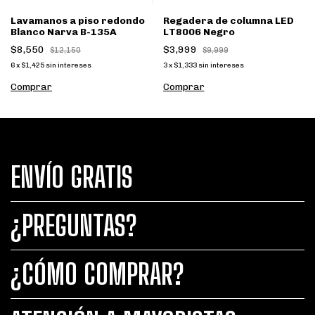
Lavamanos a piso redondo
Regadera de columna LED
Blanco Narva B-135A
LT8006 Negro
$8,550
$3,999
$12,150
$9,999
6
x
$1,425
sin intereses
3
x
$1,333
sin intereses
ENVÍO GRATIS
¿PREGUNTAS?
¿CÓMO COMPRAR?