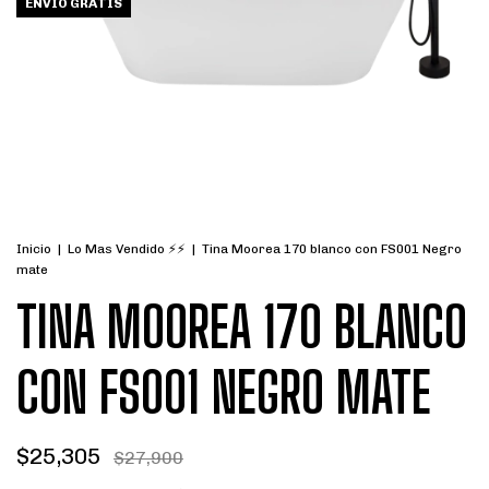
ENVÍO GRATIS
Inicio
|
Lo Mas Vendido ⚡⚡
|
Tina Moorea 170 blanco con FS001 Negro
mate
TINA MOOREA 170 BLANCO
CON FS001 NEGRO MATE
$25,305
$27,900