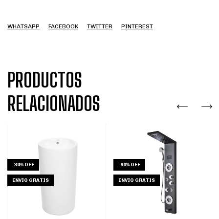
WHATSAPP
FACEBOOK
TWITTER
PINTEREST
PRODUCTOS
RELACIONADOS
-
30
%
OFF
-
60
%
OFF
ENVÍO GRATIS
ENVÍO GRATIS