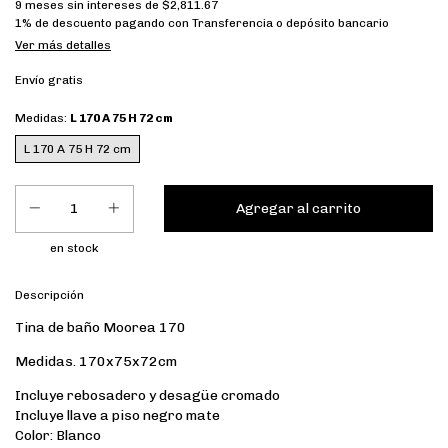
9
meses sin intereses de
$2,811.67
1% de descuento
pagando con Transferencia o depósito bancario
Ver más detalles
Envío gratis
Medidas:
L 170 A 75 H 72 cm
L 170 A 75 H 72 cm
en stock
Descripción
Tina de baño Moorea 170
Medidas. 170x75x72cm
Incluye rebosadero y desagüe cromado
Incluye llave a piso negro mate
Color: Blanco