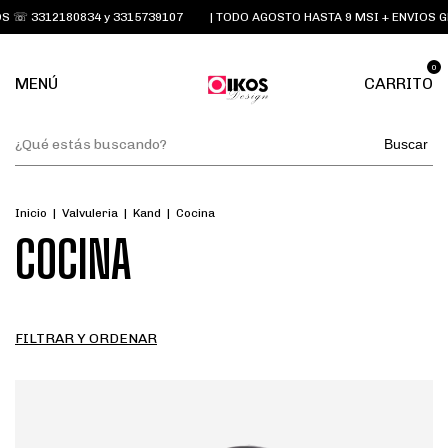
 ☏ 3312180834 y 3315739107
| TODO AGOSTO HASTA 9 MSI + ENVIOS G
0
MENÚ
CARRITO
Buscar
Inicio
|
Valvuleria
|
Kand
|
Cocina
COCINA
FILTRAR Y ORDENAR