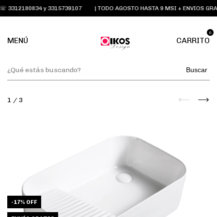
3312180834 y 3315739107
| TODO AGOSTO HASTA 9 MSI + ENVIOS GRAT
0
MENÚ
CARRITO
Buscar
1
/
3
-
17
%
OFF