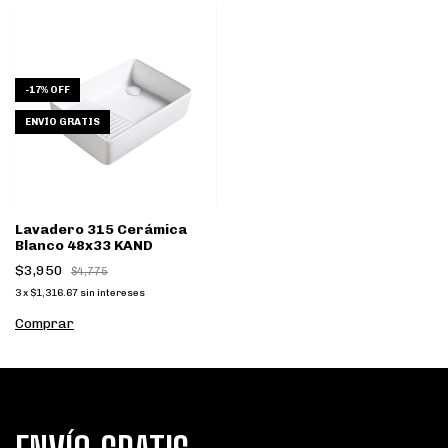
-
17
%
OFF
ENVÍO GRATIS
Lavadero 315 Cerámica
Blanco 48x33 KAND
$3,950
$4,775
3
x
$1,316.67
sin intereses