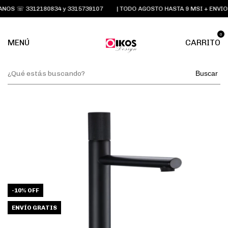
OS ☏ 3312180834 y 3315739107
| TODO AGOSTO HASTA 9 MSI + ENVIOS
0
MENÚ
CARRITO
Buscar
-
10
%
OFF
ENVÍO GRATIS