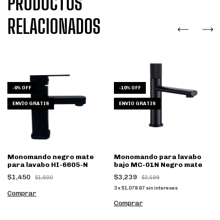
PRODUCTOS
RELACIONADOS
-
9
%
OFF
-
10
%
OFF
ENVÍO GRATIS
ENVÍO GRATIS
Monomando negro mate
Monomando para lavabo
para lavabo HI-6605-N
bajo MC-01N Negro mate
$1,450
$3,239
$1,600
$3,599
3
x
$1,079.67
sin intereses