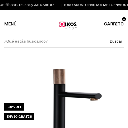
S ☏ 3312180834 y 3315739107
| TODO AGOSTO HASTA 9 MSI + ENVIOS 
0
MENÚ
CARRITO
Buscar
-
10
%
OFF
ENVÍO GRATIS