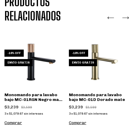
PRODUCTOS
RELACIONADOS
-
10
%
OFF
-
10
%
OFF
ENVÍO GRATIS
ENVÍO GRATIS
Monomando para lavabo
Monomando para lavabo
bajo MC-01RGN Negro mate
bajo MC-01D Dorado mate
y Rose gold
$3,239
$3,239
$3,599
$3,599
3
x
$1,079.67
sin intereses
3
x
$1,079.67
sin intereses