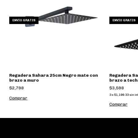
ENVÍO GRATIS
ENVÍO GRATIS
cm
Regadera Sahara 25cm Negro mate con
Regadera Sa
brazo a muro
brazo a tech
$2,798
$3,598
3
x
$1,199.33
sin i
Comprar
Comprar