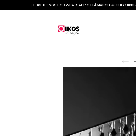
| ESCRIBENOS POR WHATSAPP O LLÁMANOS ☏ 3312180834 y 331