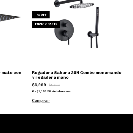
-
7
%
OFF
ENVÍO GRATIS
 mate con
Regadera Sahara 20N Combo monomando
Re
y regadera mano
$
$6,999
$7,499
C
6
x
$1,166.50
sin intereses