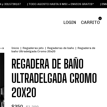
5739107
| TODO AGOSTO HASTA 9 MSI + ENVIOS GRATIS*
| EMAIL:
OI
0
LOGIN
CARRITO
Inicio
|
Regaderas jets
|
Regaderas de baño
|
Regadera de
baño Ultradelgada Cromo 20x20
REGADERA DE BAÑO
ULTRADELGADA CROMO
20X20
$350
$1,399