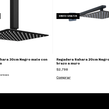
ENVÍO GRATIS
hara 30cm Negro mate con
Regadera Sahara 20cm Negro
o
brazo a muro
$2,798
ntereses
Comprar