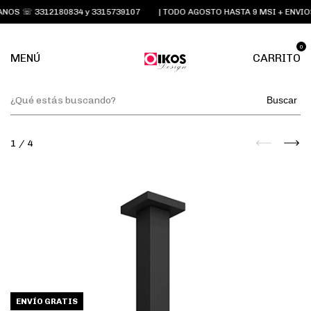
OS ☏ 3312180834 y 3315739107
| TODO AGOSTO HASTA 9 MSI + ENVIOS
0
MENÚ
CARRITO
Buscar
1
/
4
ENVÍO GRATIS