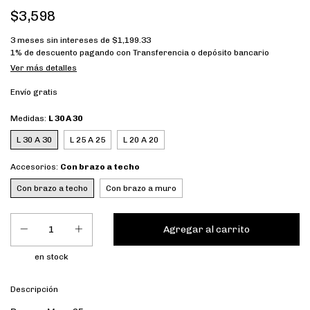
$3,598
3
meses sin intereses de
$1,199.33
1% de descuento
pagando con Transferencia o depósito bancario
Ver más detalles
Envío gratis
Medidas:
L 30 A 30
L 30 A 30
L 25 A 25
L 20 A 20
Accesorios:
Con brazo a techo
Con brazo a techo
Con brazo a muro
en stock
Descripción