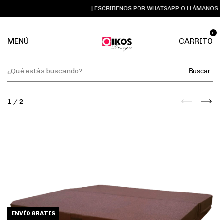
| ESCRIBENOS POR WHATSAPP O LLÁMANOS ☏
0
MENÚ
CARRITO
Buscar
1
/
2
ENVÍO GRATIS