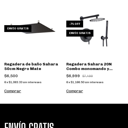
-
7
%
OFF
ENVÍO GRATIS
ENVÍO GRATIS
Regadera de baño Sahara
Regadera Sahara 20N
50cm Negro Mate
Combo monomando y
regadera mano
$6,500
$6,999
$7,499
6
x
$1,083.33
sin intereses
6
x
$1,166.50
sin intereses
Comprar
ENVÍO GRATIS