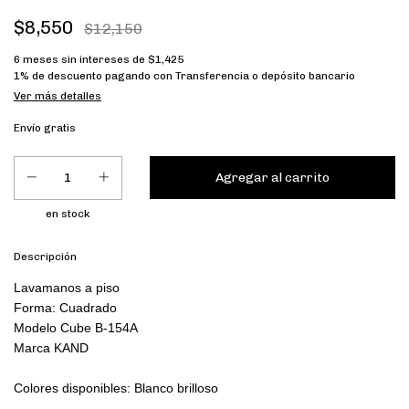
$8,550
$12,150
6
meses sin intereses de
$1,425
1% de descuento
pagando con Transferencia o depósito bancario
Ver más detalles
Envío gratis
en stock
Descripción
Lavamanos a piso

Forma: Cuadrado

Modelo Cube B-154A

Marca KAND

Colores disponibles: Blanco brilloso 
