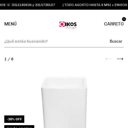
S ☏ 3312180834 y 3315739107
| TODO AGOSTO HASTA 9 MSI + ENVIOS 
0
MENÚ
CARRITO
Buscar
1
/
6
-
30
%
OFF