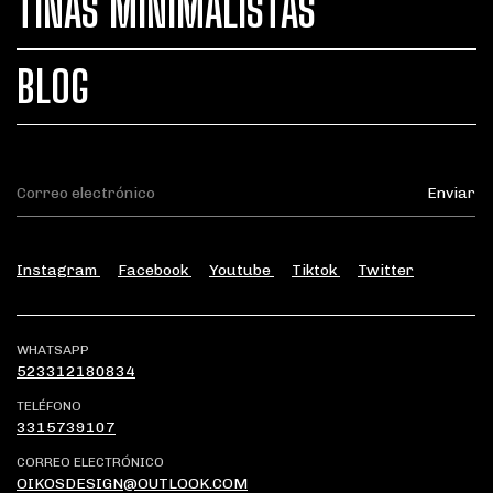
TINAS MINIMALISTAS
BLOG
Instagram
Facebook
Youtube
Tiktok
Twitter
WHATSAPP
523312180834
TELÉFONO
3315739107
CORREO ELECTRÓNICO
OIKOSDESIGN@OUTLOOK.COM