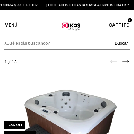
0834 y 3315739107
| TODO AGOSTO HASTA 9 MSI + ENVIOS GRATIS*
0
MENÚ
CARRITO
Buscar
1
/
13
-
23
%
OFF