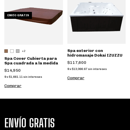
ENVÍO GRATIS
Spa exterior con
+2
hidromasaje Dokai IZUZZU
Spa Cover Cubierta para
$117,600
Spa cuadrada a la medida
9
x
$13,066.67
sin intereses
$14,950
9
x
$1,661.11
sin intereses
Comprar
Comprar
ENVÍO GRATIS