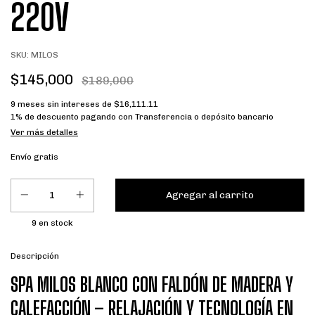
220V
SKU:
MILOS
$145,000
$189,000
9
meses sin intereses de
$16,111.11
1% de descuento
pagando con Transferencia o depósito bancario
Ver más detalles
Envío gratis
9
en stock
Descripción
SPA MILOS BLANCO CON FALDÓN DE MADERA Y
CALEFACCIÓN – RELAJACIÓN Y TECNOLOGÍA EN