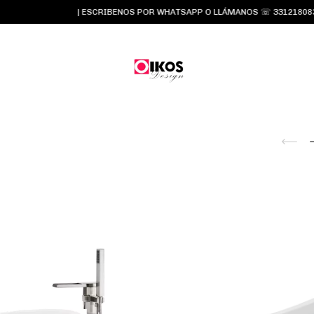
| ESCRIBENOS POR WHATSAPP O LLÁMANOS ☏ 3312180834 y 