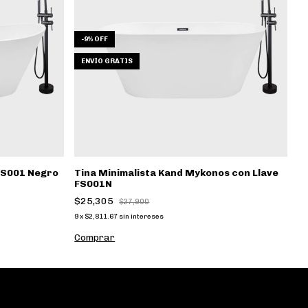
-
9
%
OFF
-
ENVÍO GRATIS
FS001 Negro
Tina Minimalista Kand Mykonos con Llave
T
FS001N
$
$25,305
$27,900
9
x
9
x
$2,811.67
sin intereses
C
Comprar