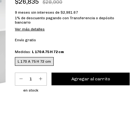
$26,835
$28,900
9
meses sin intereses de
$2,981.67
1% de descuento
pagando con Transferencia o depósito
bancario
Ver más detalles
Envío gratis
Medidas:
L 170 A 75 H 72 cm
L 170 A 75 H 72 cm
en stock