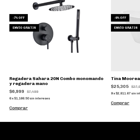
-
7
%
OFF
-
9
%
OFF
ENVÍO GRATIS
ENVÍO GRATIS
mo
Regadera Sahara 20N Combo monomando
Tina Moorea
y regadera mano
$25,305
$27,
$6,999
$7,499
9
x
$2,811.67
sin i
6
x
$1,166.50
sin intereses
Comprar