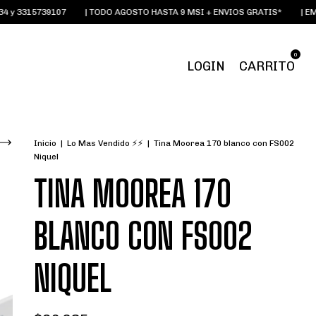
3315739107
| TODO AGOSTO HASTA 9 MSI + ENVIOS GRATIS*
| EMAIL:
0
LOGIN
CARRITO
Inicio
|
Lo Mas Vendido ⚡⚡
|
Tina Moorea 170 blanco con FS002
Niquel
TINA MOOREA 170
BLANCO CON FS002
NIQUEL