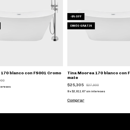
-
9
%
OFF
ENVÍO GRATIS
 170 blanco con FS001 Cromo
Tina Moorea 170 blanco con 
mate
900
$25,305
$27,900
ntereses
9
x
$2,811.67
sin intereses
Comprar