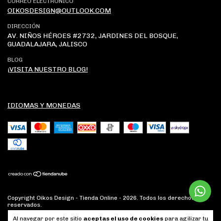
CORREO ELECTRÓNICO
OIKOSDESIGN@OUTLOOK.COM
DIRECCIÓN
AV. NIÑOS HÉROES #2732, JARDINES DEL BOSQUE,
GUADALAJARA, JALISCO
BLOG
¡VISITA NUESTRO BLOG!
IDIOMAS Y MONEDAS
Copyright Oikos Design - Tienda Online - 2026. Todos los derechos
reservados.
Al navegar por este sitio
aceptas el uso de cookies
para agilizar tu