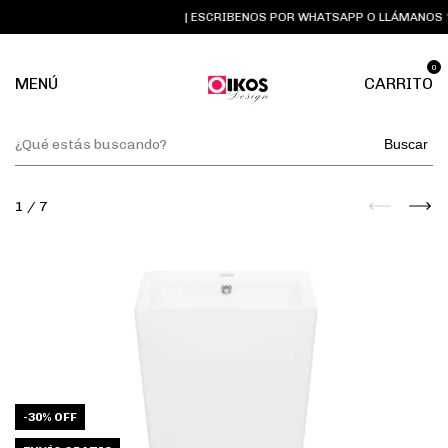
| ESCRIBENOS POR WHATSAPP O LLÁMANOS ☏ 
0
MENÚ
CARRITO
Buscar
1
/
7
-
30
%
OFF