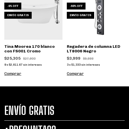
-
9
%
OFF
-
60
%
OFF
ENVÍO GRATIS
ENVÍO GRATIS
Tina Moorea 170 blanco
Regadera de columna LED
con FS001 Cromo
LT8006 Negro
$25,305
$3,999
$27,900
$9,999
9
x
$2,811.67
sin intereses
3
x
$1,333
sin intereses
Comprar
ENVÍO GRATIS