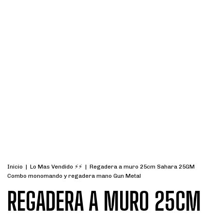
Inicio
|
Lo Mas Vendido ⚡⚡
|
Regadera a muro 25cm Sahara 25GM
Combo monomando y regadera mano Gun Metal
REGADERA A MURO 25CM