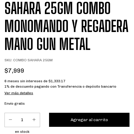
SAHARA 25GM COMBO
MONOMANDO Y REGADERA
MANO GUN METAL
SKU:
COMBO SAHARA 25GM
$7,999
6
meses sin intereses de
$1,333.17
1% de descuento
pagando con Transferencia o depósito bancario
Ver más detalles
Envío gratis
en stock