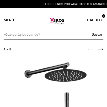
| ESCRIBENOS POR WHATSAPP O LLÁMANOS ☏ 
0
MENÚ
CARRITO
Buscar
1
/
8