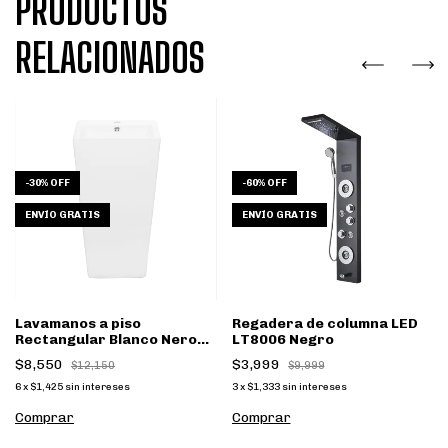
PRODUCTOS
RELACIONADOS
-
30
%
OFF
-
60
%
OFF
ENVÍO GRATIS
ENVÍO GRATIS
Lavamanos a piso
Regadera de columna LED
Rectangular Blanco Nero
LT8006 Negro
B131
$8,550
$3,999
$12,150
$9,999
6
x
$1,425
sin intereses
3
x
$1,333
sin intereses