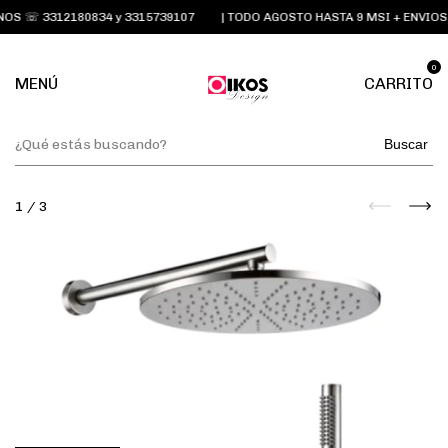
S ☏ 3312180834 y 3315739107
| TODO AGOSTO HASTA 9 MSI + ENVIOS 
0
MENÚ
CARRITO
Buscar
1
/
3