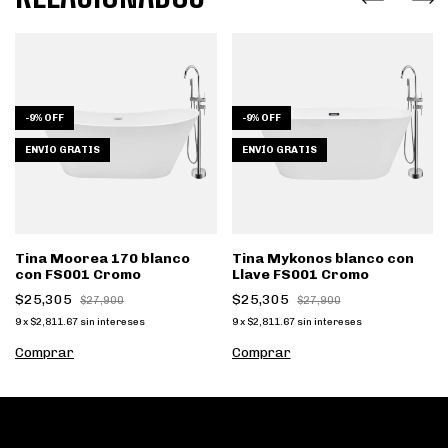
-
9
%
OFF
-
9
%
OFF
ENVÍO GRATIS
ENVÍO GRATIS
Tina Moorea 170 blanco
Tina Mykonos blanco con
con FS001 Cromo
Llave FS001 Cromo
$25,305
$25,305
$27,900
$27,900
9
x
$2,811.67
sin intereses
9
x
$2,811.67
sin intereses
Comprar
Comprar