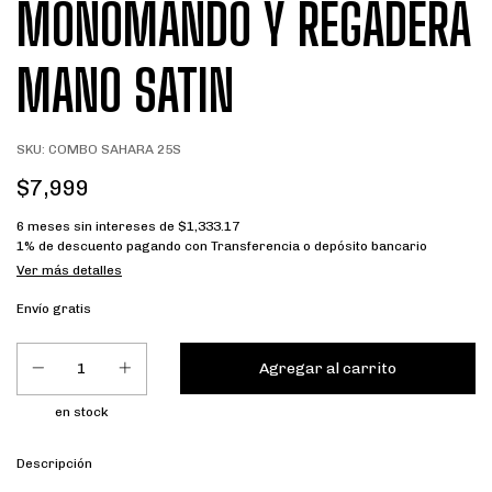
MONOMANDO Y REGADERA
MANO SATIN
SKU:
COMBO SAHARA 25S
$7,999
6
meses sin intereses de
$1,333.17
1% de descuento
pagando con Transferencia o depósito bancario
Ver más detalles
Envío gratis
en stock
Descripción