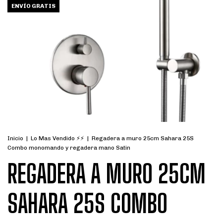
ENVÍO GRATIS
Inicio
|
Lo Mas Vendido ⚡⚡
|
Regadera a muro 25cm Sahara 25S
Combo monomando y regadera mano Satin
REGADERA A MURO 25CM
SAHARA 25S COMBO