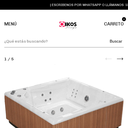
| ESCRIBENOS POR WHATSAPP O LLÁMANOS ☏ 33
0
MENÚ
CARRITO
Buscar
1
/
5