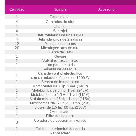
Cantidad
Nombre
Accesorio
1
Panel digital
4
Controles de aire
1
Ultra jet
4
Superjet
4
Jets rotatorios de una salida
4
Jets rotatorios de 2 salidas
12
Microjets rotatorios
20
Microinyectores de aire
1
Fuente de Trevi
1
Geyser
2
Válvulas desviadoras
1
Lámpara acuairis
1
Válvula de desagüe
Caja de control electrónico
1
con calentador eléctrico de 1500 W
1
Sensor de temperatura
1
Motobomba de 3Hp, 2 vel. (240V)
1
Motobomba de 3 Hp, 1 vel. (240V)
1
Motobomba de 1.5 Hp, 1 vel (115V)
1
Motobomba de .25 Hp, 1 amp (115V)
1
Motobomba de .5 Hp, 4,5 amp, (230)
1
Blower de 1.5 hp, 60 hz, (230V)
1
Ozonificador
1
Filtro desnatador
Coladera de succión antivórtice
3
1
Gabinete perimetral decorado
1
Rebosadero