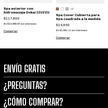
Spa exterior con
+2
hidromasaje Dokai IZUZZU
Spa Cover Cubierta para
$117,600
Spa cuadrada a la medida
9
x
$13,066.67
sin intereses
$14,950
9
x
$1,661.11
sin intereses
Comprar
Comprar
ENVÍO GRATIS
¿PREGUNTAS?
¿CÓMO COMPRAR?