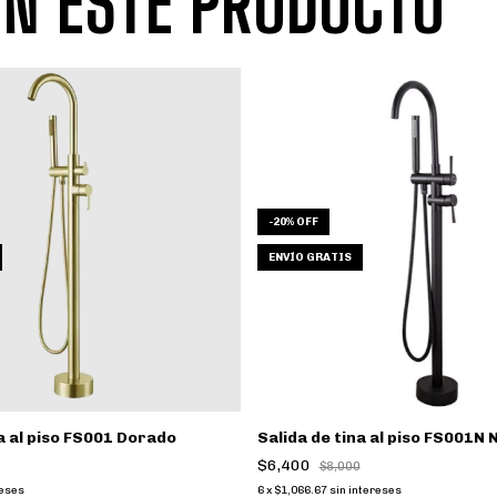
N ESTE PRODUCTO
-
20
%
OFF
ENVÍO GRATIS
na al piso FS001 Dorado
Salida de tina al piso FS001N
$6,400
$8,000
reses
6
x
$1,066.67
sin intereses