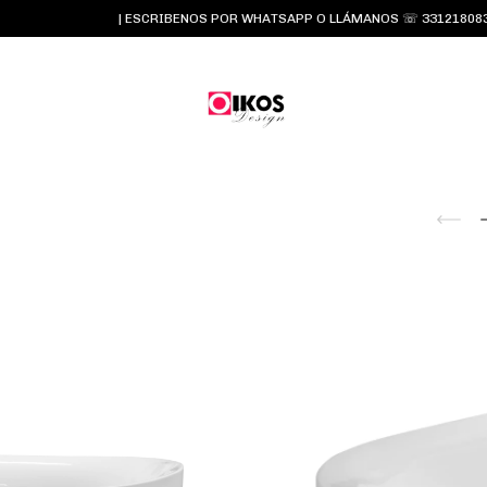
| ESCRIBENOS POR WHATSAPP O LLÁMANOS ☏ 3312180834 y 331