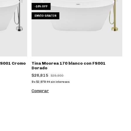
-
10
%
OFF
-
ENVÍO GRATIS
FS001 Cromo
Tina Moorea 170 blanco con FS001
T
Dorado
m
$26,815
$
$29,900
9
x
$2,979.44
sin intereses
9
x
Comprar
C