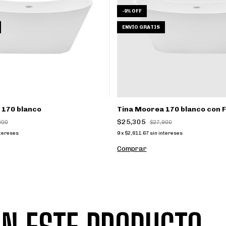
-
9
%
OFF
ENVÍO GRATIS
 170 blanco
Tina Moorea 170 blanco con 
$25,305
900
$27,900
ntereses
9
x
$2,811.67
sin intereses
Comprar