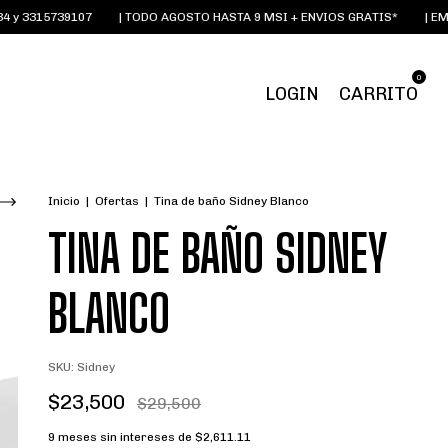
5739107
| TODO AGOSTO HASTA 9 MSI + ENVIOS GRATIS*
| EMAIL:
OI
0
LOGIN
CARRITO
Inicio
|
Ofertas
|
Tina de baño Sidney Blanco
TINA DE BAÑO SIDNEY
BLANCO
SKU:
Sidney
$23,500
$29,500
9
meses sin intereses de
$2,611.11