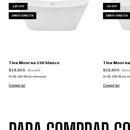
-
12
%
OFF
-
5
%
OFF
ENVÍO GRATIS
ENVÍO GRATIS
Tina Moorea 150 blanco
Tina Moorea
$18,905
$18,905
$21,500
$19,
9
x
$2,100.56
sin intereses
9
x
$2,100.56
sin i
Comprar
Comprar