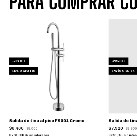
PARA COMPRAR CO
-
20
%
OFF
-
20
%
OFF
ENVÍO GRATIS
ENVÍO GRATIS
Salida de tina al piso FS001 Cromo
Salida de ti
$6,400
$7,920
$8,000
$9,900
6
x
$1,066.67
sin intereses
6
x
$1,320
sin inte